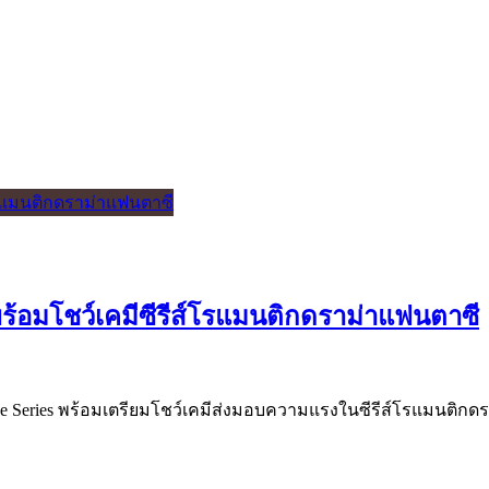
พร้อมโชว์เคมีซีรีส์โรแมนติกดราม่าแฟนตาซี
he Series พร้อมเตรียมโชว์เคมีส่งมอบความแรงในซีรีส์โรแมนติกด