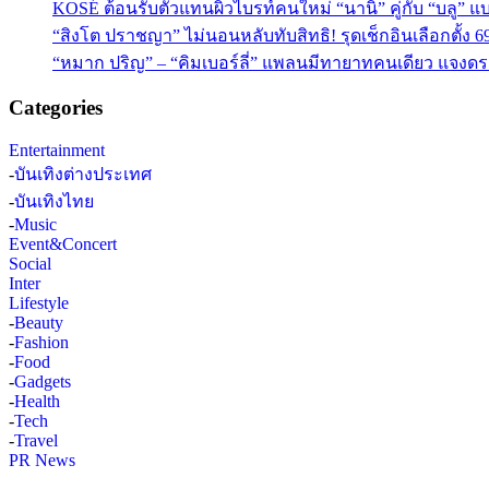
KOSÉ ต้อนรับตัวแทนผิวไบรท์คนใหม่ “นานิ” คู่กับ “บลู” แบร
“สิงโต ปราชญา” ไม่นอนหลับทับสิทธิ! รุดเช็กอินเลือกตั้ง 6
“หมาก ปริญ” – “คิมเบอร์ลี่” แพลนมีทายาทคนเดียว แจงดรา
Categories
Entertainment
-
บันเทิงต่างประเทศ
-
บันเทิงไทย
-
Music
Event&Concert
Social
Inter
Lifestyle
-
Beauty
-
Fashion
-
Food
-
Gadgets
-
Health
-
Tech
-
Travel
PR News