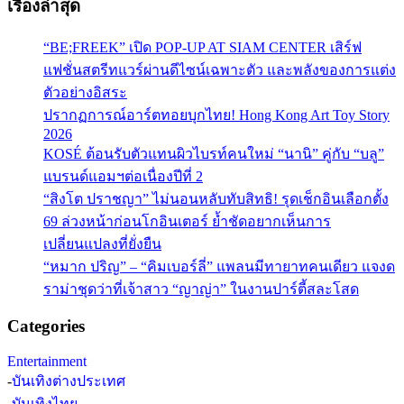
เรื่องล่าสุด
“BE;FREEK” เปิด POP-UP AT SIAM CENTER เสิร์ฟ
แฟชั่นสตรีทแวร์ผ่านดีไซน์เฉพาะตัว และพลังของการแต่ง
ตัวอย่างอิสระ
ปรากฏการณ์อาร์ตทอยบุกไทย! Hong Kong Art Toy Story
2026
KOSÉ ต้อนรับตัวแทนผิวไบรท์คนใหม่ “นานิ” คู่กับ “บลู”
แบรนด์แอมฯต่อเนื่องปีที่ 2
“สิงโต ปราชญา” ไม่นอนหลับทับสิทธิ! รุดเช็กอินเลือกตั้ง
69 ล่วงหน้าก่อนโกอินเตอร์ ย้ำชัดอยากเห็นการ
เปลี่ยนแปลงที่ยั่งยืน
“หมาก ปริญ” – “คิมเบอร์ลี่” แพลนมีทายาทคนเดียว แจงด
ราม่าชุดว่าที่เจ้าสาว “ญาญ่า” ในงานปาร์ตี้สละโสด
Categories
Entertainment
-
บันเทิงต่างประเทศ
-
บันเทิงไทย