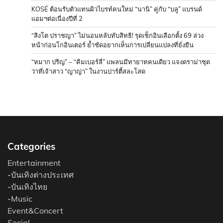
KOSÉ ต้อนรับตัวแทนผิวไบรท์คนใหม่ “นานิ” คู่กับ “บลู” แบรนด์
แอมฯต่อเนื่องปีที่ 2
“สิงโต ปราชญา” ไม่นอนหลับทับสิทธิ! รุดเช็กอินเลือกตั้ง 69 ล่วง
หน้าก่อนโกอินเตอร์ ย้ำชัดอยากเห็นการเปลี่ยนแปลงที่ยั่งยืน
“หมาก ปริญ” – “คิมเบอร์ลี่” แพลนมีทายาทคนเดียว แจงดราม่าชุด
ว่าที่เจ้าสาว “ญาญ่า” ในงานปาร์ตี้สละโสด
Categories
Entertainment
-
บันเทิงต่างประเทศ
-
บันเทิงไทย
-
Music
Event&Concert
Social