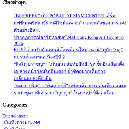
เรื่องล่าสุด
“BE;FREEK” เปิด POP-UP AT SIAM CENTER เสิร์ฟ
แฟชั่นสตรีทแวร์ผ่านดีไซน์เฉพาะตัว และพลังของการแต่ง
ตัวอย่างอิสระ
ปรากฏการณ์อาร์ตทอยบุกไทย! Hong Kong Art Toy Story
2026
KOSÉ ต้อนรับตัวแทนผิวไบรท์คนใหม่ “นานิ” คู่กับ “บลู”
แบรนด์แอมฯต่อเนื่องปีที่ 2
“สิงโต ปราชญา” ไม่นอนหลับทับสิทธิ! รุดเช็กอินเลือกตั้ง
69 ล่วงหน้าก่อนโกอินเตอร์ ย้ำชัดอยากเห็นการ
เปลี่ยนแปลงที่ยั่งยืน
“หมาก ปริญ” – “คิมเบอร์ลี่” แพลนมีทายาทคนเดียว แจงด
ราม่าชุดว่าที่เจ้าสาว “ญาญ่า” ในงานปาร์ตี้สละโสด
Categories
Entertainment
-
บันเทิงต่างประเทศ