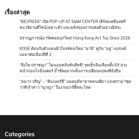
เรื่องล่าสุด
“BE;FREEK” เปิด POP-UP AT SIAM CENTER เสิร์ฟแฟชั่นสตรี
ทแวร์ผ่านดีไซน์เฉพาะตัว และพลังของการแต่งตัวอย่างอิสระ
ปรากฏการณ์อาร์ตทอยบุกไทย! Hong Kong Art Toy Story 2026
KOSÉ ต้อนรับตัวแทนผิวไบรท์คนใหม่ “นานิ” คู่กับ “บลู” แบรนด์
แอมฯต่อเนื่องปีที่ 2
“สิงโต ปราชญา” ไม่นอนหลับทับสิทธิ! รุดเช็กอินเลือกตั้ง 69 ล่วง
หน้าก่อนโกอินเตอร์ ย้ำชัดอยากเห็นการเปลี่ยนแปลงที่ยั่งยืน
“หมาก ปริญ” – “คิมเบอร์ลี่” แพลนมีทายาทคนเดียว แจงดราม่าชุด
ว่าที่เจ้าสาว “ญาญ่า” ในงานปาร์ตี้สละโสด
Categories