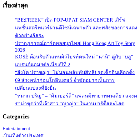
เรื่องล่าสุด
“BE;FREEK” เปิด POP-UP AT SIAM CENTER เสิร์ฟ
แฟชั่นสตรีทแวร์ผ่านดีไซน์เฉพาะตัว และพลังของการแต่ง
ตัวอย่างอิสระ
ปรากฏการณ์อาร์ตทอยบุกไทย! Hong Kong Art Toy Story
2026
KOSÉ ต้อนรับตัวแทนผิวไบรท์คนใหม่ “นานิ” คู่กับ “บลู”
แบรนด์แอมฯต่อเนื่องปีที่ 2
“สิงโต ปราชญา” ไม่นอนหลับทับสิทธิ! รุดเช็กอินเลือกตั้ง
69 ล่วงหน้าก่อนโกอินเตอร์ ย้ำชัดอยากเห็นการ
เปลี่ยนแปลงที่ยั่งยืน
“หมาก ปริญ” – “คิมเบอร์ลี่” แพลนมีทายาทคนเดียว แจงด
ราม่าชุดว่าที่เจ้าสาว “ญาญ่า” ในงานปาร์ตี้สละโสด
Categories
Entertainment
-
บันเทิงต่างประเทศ