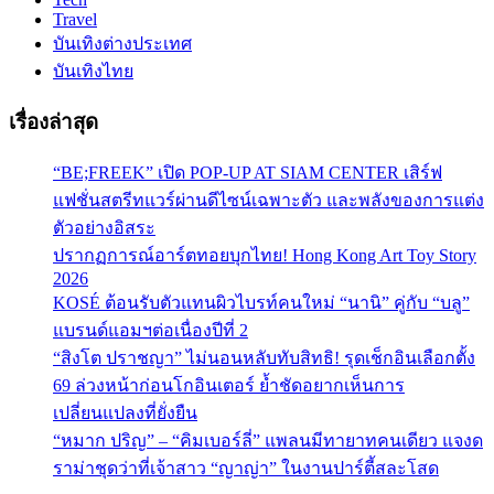
Travel
บันเทิงต่างประเทศ
บันเทิงไทย
เรื่องล่าสุด
“BE;FREEK” เปิด POP-UP AT SIAM CENTER เสิร์ฟ
แฟชั่นสตรีทแวร์ผ่านดีไซน์เฉพาะตัว และพลังของการแต่ง
ตัวอย่างอิสระ
ปรากฏการณ์อาร์ตทอยบุกไทย! Hong Kong Art Toy Story
2026
KOSÉ ต้อนรับตัวแทนผิวไบรท์คนใหม่ “นานิ” คู่กับ “บลู”
แบรนด์แอมฯต่อเนื่องปีที่ 2
“สิงโต ปราชญา” ไม่นอนหลับทับสิทธิ! รุดเช็กอินเลือกตั้ง
69 ล่วงหน้าก่อนโกอินเตอร์ ย้ำชัดอยากเห็นการ
เปลี่ยนแปลงที่ยั่งยืน
“หมาก ปริญ” – “คิมเบอร์ลี่” แพลนมีทายาทคนเดียว แจงด
ราม่าชุดว่าที่เจ้าสาว “ญาญ่า” ในงานปาร์ตี้สละโสด