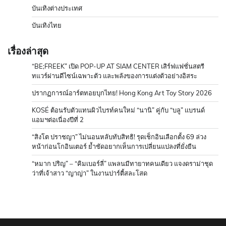
บันเทิงต่างประเทศ
บันเทิงไทย
เรื่องล่าสุด
“BE;FREEK” เปิด POP-UP AT SIAM CENTER เสิร์ฟแฟชั่นสตรี
ทแวร์ผ่านดีไซน์เฉพาะตัว และพลังของการแต่งตัวอย่างอิสระ
ปรากฏการณ์อาร์ตทอยบุกไทย! Hong Kong Art Toy Story 2026
KOSÉ ต้อนรับตัวแทนผิวไบรท์คนใหม่ “นานิ” คู่กับ “บลู” แบรนด์
แอมฯต่อเนื่องปีที่ 2
“สิงโต ปราชญา” ไม่นอนหลับทับสิทธิ! รุดเช็กอินเลือกตั้ง 69 ล่วง
หน้าก่อนโกอินเตอร์ ย้ำชัดอยากเห็นการเปลี่ยนแปลงที่ยั่งยืน
“หมาก ปริญ” – “คิมเบอร์ลี่” แพลนมีทายาทคนเดียว แจงดราม่าชุด
ว่าที่เจ้าสาว “ญาญ่า” ในงานปาร์ตี้สละโสด