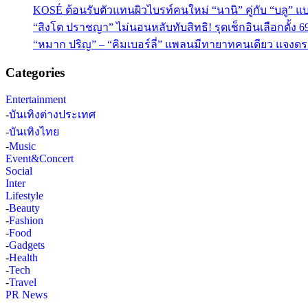
KOSÉ ต้อนรับตัวแทนผิวไบรท์คนใหม่ “นานิ” คู่กับ “บลู” แบร
“สิงโต ปราชญา” ไม่นอนหลับทับสิทธิ! รุดเช็กอินเลือกตั้ง 6
“หมาก ปริญ” – “คิมเบอร์ลี่” แพลนมีทายาทคนเดียว แจงดรา
Categories
Entertainment
-
บันเทิงต่างประเทศ
-
บันเทิงไทย
-
Music
Event&Concert
Social
Inter
Lifestyle
-
Beauty
-
Fashion
-
Food
-
Gadgets
-
Health
-
Tech
-
Travel
PR News