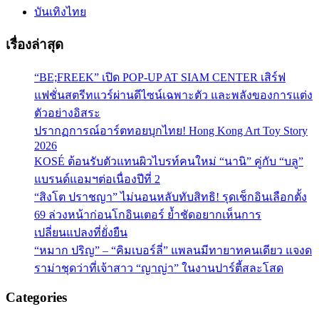
บันเทิงไทย
เรื่องล่าสุด
“BE;FREEK” เปิด POP-UP AT SIAM CENTER เสิร์ฟ
แฟชั่นสตรีทแวร์ผ่านดีไซน์เฉพาะตัว และพลังของการแต่ง
ตัวอย่างอิสระ
ปรากฏการณ์อาร์ตทอยบุกไทย! Hong Kong Art Toy Story
2026
KOSÉ ต้อนรับตัวแทนผิวไบรท์คนใหม่ “นานิ” คู่กับ “บลู”
แบรนด์แอมฯต่อเนื่องปีที่ 2
“สิงโต ปราชญา” ไม่นอนหลับทับสิทธิ! รุดเช็กอินเลือกตั้ง
69 ล่วงหน้าก่อนโกอินเตอร์ ย้ำชัดอยากเห็นการ
เปลี่ยนแปลงที่ยั่งยืน
“หมาก ปริญ” – “คิมเบอร์ลี่” แพลนมีทายาทคนเดียว แจงด
ราม่าชุดว่าที่เจ้าสาว “ญาญ่า” ในงานปาร์ตี้สละโสด
Categories