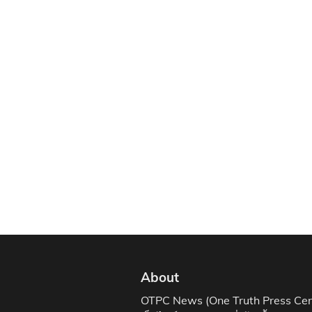
About
OTPC News (One Truth Press Cen