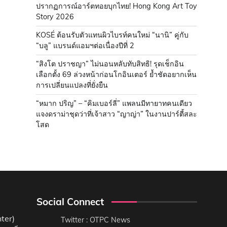
ปรากฏการณ์อาร์ตทอยบุกไทย! Hong Kong Art Toy
Story 2026
KOSÉ ต้อนรับตัวแทนผิวไบรท์คนใหม่ “นานิ” คู่กับ
“บลู” แบรนด์แอมฯต่อเนื่องปีที่ 2
“สิงโต ปราชญา” ไม่นอนหลับทับสิทธิ! รุดเช็กอิน
เลือกตั้ง 69 ล่วงหน้าก่อนโกอินเตอร์ ย้ำชัดอยากเห็น
การเปลี่ยนแปลงที่ยั่งยืน
“หมาก ปริญ” – “คิมเบอร์ลี่” แพลนมีทายาทคนเดียว
แจงดราม่าชุดว่าที่เจ้าสาว “ญาญ่า” ในงานปาร์ตี้สละ
โสด
Social Connect
ter)
Twitter : OTPC News