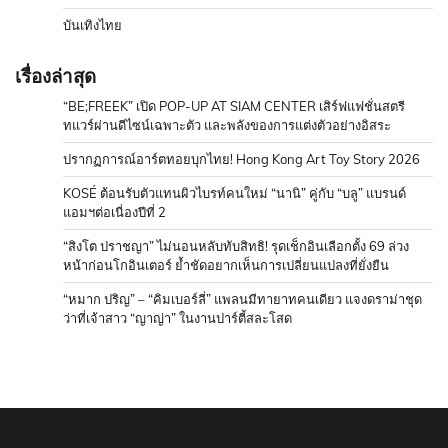
บันเทิงไทย
เรื่องล่าสุด
“BE;FREEK” เปิด POP-UP AT SIAM CENTER เสิร์ฟแฟชั่นสตรี
ทแวร์ผ่านดีไซน์เฉพาะตัว และพลังของการแต่งตัวอย่างอิสระ
ปรากฏการณ์อาร์ตทอยบุกไทย! Hong Kong Art Toy Story 2026
KOSÉ ต้อนรับตัวแทนผิวไบรท์คนใหม่ “นานิ” คู่กับ “บลู” แบรนด์
แอมฯต่อเนื่องปีที่ 2
“สิงโต ปราชญา” ไม่นอนหลับทับสิทธิ! รุดเช็กอินเลือกตั้ง 69 ล่วง
หน้าก่อนโกอินเตอร์ ย้ำชัดอยากเห็นการเปลี่ยนแปลงที่ยั่งยืน
“หมาก ปริญ” – “คิมเบอร์ลี่” แพลนมีทายาทคนเดียว แจงดราม่าชุด
ว่าที่เจ้าสาว “ญาญ่า” ในงานปาร์ตี้สละโสด