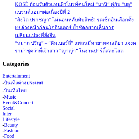
KOSÉ ต้อนรับตัวแทนผิวไบรท์คนใหม่ “นานิ” คู่กับ “บลู”
แบรนด์แอมฯต่อเนื่องปีที่ 2
“สิงโต ปราชญา” ไม่นอนหลับทับสิทธิ! รุดเช็กอินเลือกตั้ง
69 ล่วงหน้าก่อนโกอินเตอร์ ย้ำชัดอยากเห็นการ
เปลี่ยนแปลงที่ยั่งยืน
“หมาก ปริญ” – “คิมเบอร์ลี่” แพลนมีทายาทคนเดียว แจงด
ราม่าชุดว่าที่เจ้าสาว “ญาญ่า” ในงานปาร์ตี้สละโสด
Categories
Entertainment
-
บันเทิงต่างประเทศ
-
บันเทิงไทย
-
Music
Event&Concert
Social
Inter
Lifestyle
-
Beauty
-
Fashion
-
Food