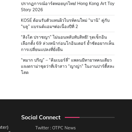
ปรากฏการณ์อาร์ตทอยบุกไทย! Hong Kong Art Toy
Story 2026
KOSÉ ต้อนรับตัวแทนผิวไบรท์คนใหม่ “นานิ” คู่กับ
“บลู” แบรนด์แอมฯต่อเนื่องปีที่ 2
“สิงโต ปราชญา” ไม่นอนหลับทับสิทธิ! รุดเช็กอิน
เลือกตั้ง 69 ล่วงหน้าก่อนโกอินเตอร์ ย้ำชัดอยากเห็น
การเปลี่ยนแปลงที่ยั่งยืน
“หมาก ปริญ” – “คิมเบอร์ลี่” แพลนมีทายาทคนเดียว
แจงดราม่าชุดว่าที่เจ้าสาว “ญาญ่า” ในงานปาร์ตี้สละ
โสด
Social Connect
ter)
Twitter : OTPC News