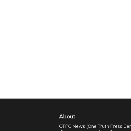
About
OTPC News (One Truth Press Cen