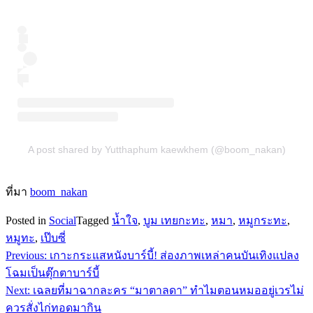
A post shared by Yutthaphum kaewkhem (@boom_nakan)
ที่มา
boom_nakan
Posted in
Social
Tagged
น้ำใจ
,
บูม เทยกะทะ
,
หมา
,
หมูกระทะ
,
หมูทะ
,
เป๊บซี่
Previous:
เกาะกระแสหนังบาร์บี้! ส่องภาพเหล่าคนบันเทิงแปลง
แนะแนว
โฉมเป็นตุ๊กตาบาร์บี้
เรื่อง
Next:
เฉลยที่มาฉากละคร “มาตาลดา” ทำไมตอนหมออยู่เวรไม่
ควรสั่งไก่ทอดมากิน