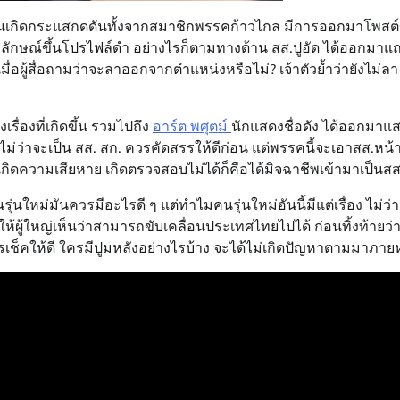
้น จนเกิดกระแสกดดันทั้งจากสมาชิกพรรคก้าวไกล มีการออกมาโพสต์
ักษณ์ขึ้นโปรไฟล์ดำ อย่างไรก็ตามทางด้าน สส.ปูอัด ได้ออกมาแ
เมื่อผู้สื่อถามว่าจะลาออกจากตำแหน่งหรือไม่? เจ้าตัวย้ำว่ายังไม่ลา
ื่องที่เกิดขึ้น รวมไปถึง
อาร์ต พศุตม์
นักแสดงชื่อดัง ได้ออกมาแ
นี้ไม่ว่าจะเป็น สส. สก. ควรคัดสรรให้ดีก่อน แต่พรรคนี้จะเอาสส.หน้
ะเกิดความเสียหาย เกิดตรวจสอบไม่ได้ก็คือได้มิจฉาชีพเข้ามาเป็นสส
ุ่นใหม่มันควรมีอะไรดี ๆ แต่ทำไมคนรุ่นใหม่อันนี้มีแต่เรื่อง ไม่ว่
แสดงให้ผู้ใหญ่เห็นว่าสามารถขับเคลื่อนประเทศไทยไปได้ ก่อนทิ้งท้ายว่
็คให้ดี ใครมีปูมหลังอย่างไรบ้าง จะได้ไม่เกิดปัญหาตามมาภายห