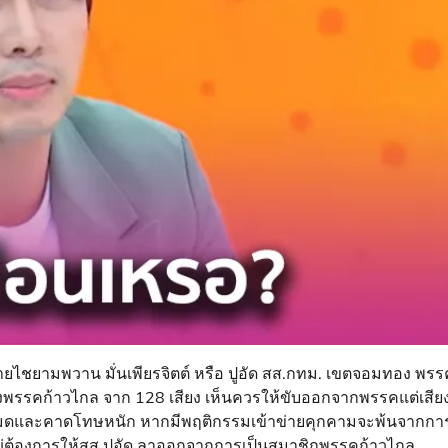
ายไชยามพวาน มั่นเพียรจิตต์ หรือ ปูอัด สส.กทม. เขตจอมทอง พรร
งพรรคก้าวไกล จาก 128 เสียง เห็นควรให้ขับออกจากพรรคแต่เสียง
ิทั้งหมดและคาดโทษหนัก หากมีพฤติกรรมเข้าข่ายคุกคามจะพ้นจากกา
ญ่ต้องการให้สส.ปูอัด ลาออกจากการเป็นสมาชิกพรรคก้าวไกล