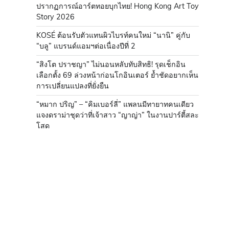
ปรากฏการณ์อาร์ตทอยบุกไทย! Hong Kong Art Toy
Story 2026
KOSÉ ต้อนรับตัวแทนผิวไบรท์คนใหม่ “นานิ” คู่กับ
“บลู” แบรนด์แอมฯต่อเนื่องปีที่ 2
“สิงโต ปราชญา” ไม่นอนหลับทับสิทธิ! รุดเช็กอิน
เลือกตั้ง 69 ล่วงหน้าก่อนโกอินเตอร์ ย้ำชัดอยากเห็น
การเปลี่ยนแปลงที่ยั่งยืน
“หมาก ปริญ” – “คิมเบอร์ลี่” แพลนมีทายาทคนเดียว
แจงดราม่าชุดว่าที่เจ้าสาว “ญาญ่า” ในงานปาร์ตี้สละ
โสด