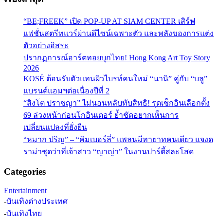
“BE;FREEK” เปิด POP-UP AT SIAM CENTER เสิร์ฟ
แฟชั่นสตรีทแวร์ผ่านดีไซน์เฉพาะตัว และพลังของการแต่ง
ตัวอย่างอิสระ
ปรากฏการณ์อาร์ตทอยบุกไทย! Hong Kong Art Toy Story
2026
KOSÉ ต้อนรับตัวแทนผิวไบรท์คนใหม่ “นานิ” คู่กับ “บลู”
แบรนด์แอมฯต่อเนื่องปีที่ 2
“สิงโต ปราชญา” ไม่นอนหลับทับสิทธิ! รุดเช็กอินเลือกตั้ง
69 ล่วงหน้าก่อนโกอินเตอร์ ย้ำชัดอยากเห็นการ
เปลี่ยนแปลงที่ยั่งยืน
“หมาก ปริญ” – “คิมเบอร์ลี่” แพลนมีทายาทคนเดียว แจงด
ราม่าชุดว่าที่เจ้าสาว “ญาญ่า” ในงานปาร์ตี้สละโสด
Categories
Entertainment
-
บันเทิงต่างประเทศ
-
บันเทิงไทย