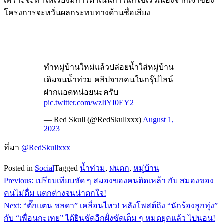
เพราะจะทำให้เรื่องมีการดำเนินการแก้ไขเร็วเนื่องจากเจ้าของ
โครงการจะหวั่นผลกระทบทางด้านชื่อเสียง
ทำหมู่บ้านใหม่แล้วปล่อยน้ำใส่หมู่บ้าน
เดิมจนน้ำท่วม คลิปจากคนในกรุ๊ปไลน์
ฝากแอดหน่อยนะครับ
pic.twitter.com/wzIiYI0EY2
— Red Skull (@RedSkullxxx)
August 1,
2023
ที่มา
@RedSkullxxx
Posted in
Social
Tagged
น้ำท่วม
,
ฝนตก
,
หมู่บ้าน
Previous:
เปรียบเทียบชัด ๆ สมองของคนติดเหล้า กับ สมองของ
แนะแนว
คนไม่ดื่ม แตกต่างจนน่าตกใจ!
เรื่อง
Next:
“ตั๊กแตน ชลดา” เคลื่อนไหว! หลังโพสต์ถึง “นักร้องลูกทุ่ง”
กับ “เพื่อนกะเทย” ได้ยินชัดอีกฝั่งซัดเต็ม ๆ หมดยุคแล้ว ไปนอน!