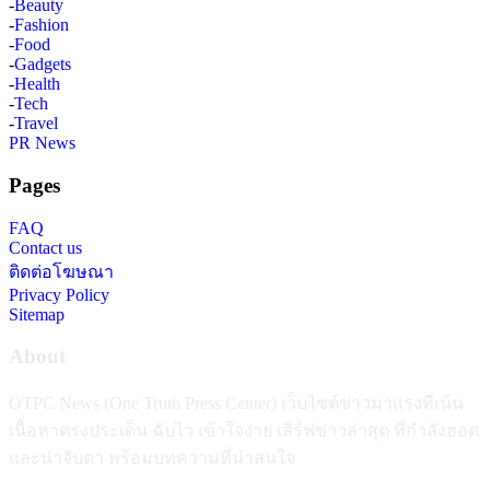
-
Beauty
-
Fashion
-
Food
-
Gadgets
-
Health
-
Tech
-
Travel
PR News
Pages
FAQ
Contact us
ติดต่อโฆษณา
Privacy Policy
Sitemap
About
OTPC News (One Truth Press Center) เว็บไซต์ข่าวมาแรงที่เน้น
เนื้อหาตรงประเด็น ฉับไว เข้าใจง่าย เสิร์ฟข่าวล่าสุด ที่กำลังฮอต
และน่าจับตา พร้อมบทความที่น่าสนใจ