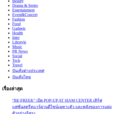
Beauty
Drama & Series
Entertainment
Event&Concert
Fashion
Food
Gadgets
Health
Inter
Lifestyle
Music
PR News
Social
Tech
Travel
บันเทิงต่างประเทศ
บันเทิงไทย
เรื่องล่าสุด
“BE;FREEK” เปิด POP-UP AT SIAM CENTER เสิร์ฟ
แฟชั่นสตรีทแวร์ผ่านดีไซน์เฉพาะตัว และพลังของการแต่ง
ตัวอย่างอิสระ