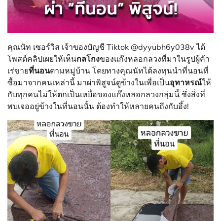
คุณนัท เซอร์วิส เจ้าของบัญชี Tiktok @dyyubh6y038v ได้
โพสต์คลิปเผยให้เห็น
กลโกง
ของแก๊งหลอกลวงที่มาในรูปผู้ค้า
เร่ขาย
ที่นอน
ตามหมู่บ้าน โดยทางคุณนัทได้ลงทุนนำที่นอนที่
ซื้อมาจากคนเหล่านี้ มาผ่าพิสูจน์ดูข้างในเพื่อเป็น
อุทาหรณ์
ให้
กับทุกคนไม่ให้ตกเป็นเหยื่อของแก๊งหลอกลวงกลุ่มนี้ ซึ่งสิ่งที่
พบเจออยู่ข้างในที่นอนนั้น ต้องทำให้หลายคนถึงกับอึ้ง!