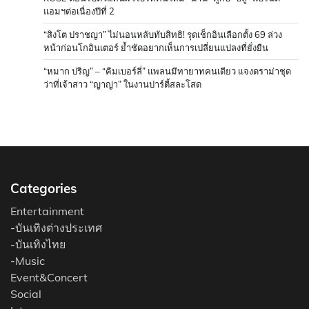
แอมฯต่อเนื่องปีที่ 2
“สิงโต ปราชญา” ไม่นอนหลับทับสิทธิ! รุดเช็กอินเลือกตั้ง 69 ล่วง
หน้าก่อนโกอินเตอร์ ย้ำชัดอยากเห็นการเปลี่ยนแปลงที่ยั่งยืน
“หมาก ปริญ” – “คิมเบอร์ลี่” แพลนมีทายาทคนเดียว แจงดราม่าชุด
ว่าที่เจ้าสาว “ญาญ่า” ในงานปาร์ตี้สละโสด
Categories
Entertainment
-
บันเทิงต่างประเทศ
-
บันเทิงไทย
-
Music
Event&Concert
Social