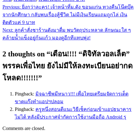
Previous:
ยิ่งกว่าละคร! เจ้าหน้าที่ม.ดัง ขอนแก่น ทวงคืนโน๊ตบุ๊ค
แนะแนว
จากนักศึกษา กลับพบเรื่องสู้ชีวิต ไม่มีเงินเรียนแถมถูกไล่ เงิน
เรื่อง
ติดตัวแค่ 9 บาท
Next:
ลูกค้าสั่งชาร้านดังมาดื่ม พบวัตถุประหลาด ลักษณะใส ๆ
คล้ายน้ำแข็งอยู่ก้นแก้ว มองดูอีกทีแทบพุ่ง!
2 thoughts on “
เตือน!!!! “ดิจิทัลวอลเล็ต”
พรรคเพื่อไทย ยังไม่มีให้ลงทะเบียนอย่ากด
โหลด!!!!!!!
”
Pingback:
มิจฉาชีพมีหนาว!!! เพื่อไทยเตรียมจัดการเด็ด
ขาดแก๊งทำแอปฯปลอม
Pingback:
ครูหนึ่งสอนดีแนะวิธีเช็คก่อนเข้าแอปธนาคาร
ไม่ได้ หลังมีประกาศจำกัดการใช้งานมือถือ Android รุ
Comments are closed.