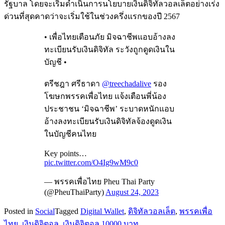
รัฐบาล โดยจะเริ่มดำเนินการนโยบายเงินดิจิทัลวอลเล็ตอย่างเร่ง
ด่วนที่สุดคาดว่าจะเริ่มใช้ในช่วงครึ่งแรกของปี 2567
• เพื่อไทยเตือนภัย มิจฉาชีพแอบอ้างลง
ทะเบียนรับเงินดิจิทัล ระวังถูกดูดเงินใน
บัญชี •
ตรีชฎา ศรีธาดา
@treechadalive
รอง
โฆษกพรรคเพื่อไทย แจ้งเตือนพี่น้อง
ประชาชน ‘มิจฉาชีพ’ ระบาดหนักแอบ
อ้างลงทะเบียนรับเงินดิจิทัลจ้องดูดเงิน
ในบัญชีคนไทย
Key points…
pic.twitter.com/O4Ig9wM9c0
— พรรคเพื่อไทย Pheu Thai Party
(@PheuThaiParty)
August 24, 2023
Posted in
Social
Tagged
Digital Wallet
,
ดิจิทัลวอลเล็ต
,
พรรคเพื่อ
ไทย
,
เงินดิจิตอล
,
เงินดิจิตอล 10000 บาท