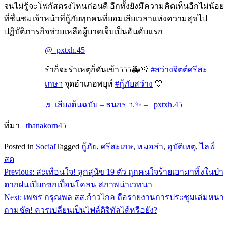
จนไม่รู้จะโฟกัสตรงไหนก่อนดี อีกทั้งยังมีความคิดเห็นอีกไม่น้อย
ที่ชื่นชมเจ้าหน้าที่กู้ภัยทุกคนที่ยอมเสียเวลาแห่งความสุขไป
ปฏิบัติภารกิจช่วยเหลือผู้บาดเจ็บเป็นอันดับแรก
@_pxtxh.45
รำก็จะรำเหตุก็ดันเข้า555🚑🚨
#สว่างจิตต์ศรีสะ
เกษฯ
จุดอำเภอพยุห์
#กู้ภัยสว่าง
🤍
♬ เสียงต้นฉบับ – ธนกร ฯ.✨ – _pxtxh.45
ที่มา
_thanakorn45
Posted in
Social
Tagged
กู้ภัย
,
ศรีสะเกษ
,
หมอลำ
,
อุบัติเหตุ
,
ไลฟ์
สด
Previous:
สะเทือนใจ! ลูกสุนัข 19 ตัว ถูกคนใจร้ายเอามาทิ้งในป่า
แนะแนว
ตากฝนเปียกซกเปื้อนโคลน สภาพน่าเวทนา
เรื่อง
Next:
เพชร กรุณพล สส.ก้าวไกล ถือรายงานการประชุมเล่มหนา
ถามชัด! ควรเปลี่ยนเป็นไฟล์ดิจิทัลได้หรือยัง?