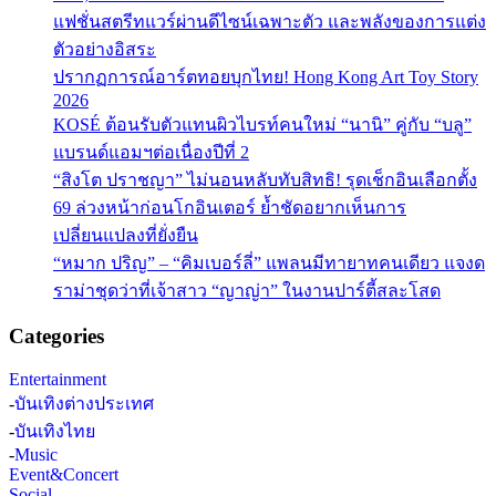
แฟชั่นสตรีทแวร์ผ่านดีไซน์เฉพาะตัว และพลังของการแต่ง
ตัวอย่างอิสระ
ปรากฏการณ์อาร์ตทอยบุกไทย! Hong Kong Art Toy Story
2026
KOSÉ ต้อนรับตัวแทนผิวไบรท์คนใหม่ “นานิ” คู่กับ “บลู”
แบรนด์แอมฯต่อเนื่องปีที่ 2
“สิงโต ปราชญา” ไม่นอนหลับทับสิทธิ! รุดเช็กอินเลือกตั้ง
69 ล่วงหน้าก่อนโกอินเตอร์ ย้ำชัดอยากเห็นการ
เปลี่ยนแปลงที่ยั่งยืน
“หมาก ปริญ” – “คิมเบอร์ลี่” แพลนมีทายาทคนเดียว แจงด
ราม่าชุดว่าที่เจ้าสาว “ญาญ่า” ในงานปาร์ตี้สละโสด
Categories
Entertainment
-
บันเทิงต่างประเทศ
-
บันเทิงไทย
-
Music
Event&Concert
Social