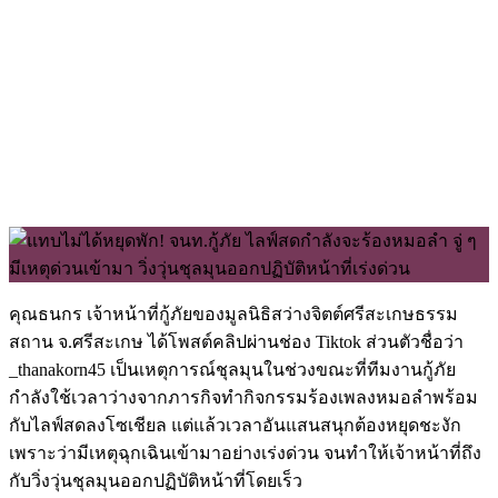
คุณธนกร เจ้าหน้าที่กู้ภัยของมูลนิธิสว่างจิตต์ศรีสะเกษธรรม
สถาน จ.ศรีสะเกษ ได้โพสต์คลิปผ่านช่อง Tiktok ส่วนตัวชื่อว่า
_thanakorn45 เป็นเหตุการณ์ชุลมุนในช่วงขณะที่ทีมงานกู้ภัย
กำลังใช้เวลาว่างจากภารกิจทำกิจกรรมร้องเพลงหมอลำพร้อม
กับไลฟ์สดลงโซเชียล แต่แล้วเวลาอันแสนสนุกต้องหยุดชะงัก
เพราะว่ามีเหตุฉุกเฉินเข้ามาอย่างเร่งด่วน จนทำให้เจ้าหน้าที่ถึง
กับวิ่งวุ่นชุลมุนออกปฏิบัติหน้าที่โดยเร็ว