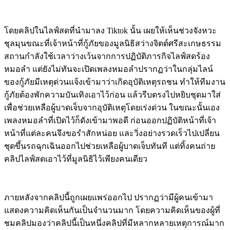
โดยคลิปในไลฟ์สดที่นำมาลง Tiktok นั้น เผยให้เห็นช่วงจังหวะ
ชุลมุนขณะที่เจ้าหน้าที่กู้ภัยของมูลนิธิสว่างจิตต์ศรีสะเกษธรรม
สถานกำลังใช้เวลาว่างเว้นจากการปฏิบัติภารกิจไลฟ์สดร้อง
หมอลำ แต่ยังไม่ทันจะเปิดเพลงหมอลำปรากฏว่าในกลุ่มไลน์
ของกู้ภัยมีเหตุด่วนแจ้งเข้ามาว่าเกิดอุบัติเหตุรถชน ทำให้ทีมงาน
กู้ภัยต้องพักความบันเทิงเอาไว้ก่อน แล้วรีบตรงไปหยิบชุดมาใส่
เพื่อช่วยเหลือผู้บาดเจ็บจากอุบัติเหตุโดยเร่งด่วน ในขณะนั้นเอง
เพลงหมอลำที่เปิดไว้ก็ดังเข้ามาพอดี ก่อนออกปฏิบัติหน้าที่เจ้า
หน้าที่แต่ละคนจึงขอรำสักหน่อย และวิ่งอย่างรวดเร็วไปเปลี่ยน
ชุดขึ้นรถฉุกเฉินออกไปช่วยเหลือผู้บาดเจ็บทันที แต่ทิ้งคนถ่าย
คลิปไลฟ์สดเอาไว้ที่มูลนิธิไว้เพียงคนเดียว
ภายหลังจากคลิปนี้ถูกเผยแพร่ออกไป ปรากฏว่ามีผู้คนเข้ามา
แสดงความคิดเห็นกันเป็นจำนวนมาก โดยความคิดเห็นของผู้ที่
ชมคลิปมองว่าคลิปนี้เป็นหนึ่งคลิปที่มีหลากหลายเหตุการณ์มาก