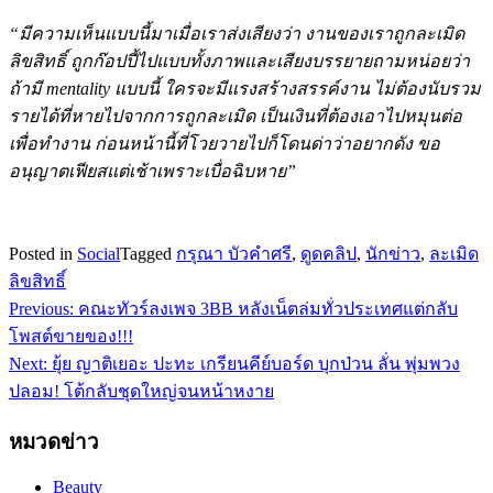
“มีความเห็นแบบนี้มาเมื่อเราส่งเสียงว่า งานของเราถูกละเมิด
ลิขสิทธิ์ ถูกก๊อปปี้ไปแบบทั้งภาพและเสียงบรรยายถามหน่อยว่า
ถ้ามี
mentality
แบบนี้ ใครจะมีแรงสร้างสรรค์งาน ไม่ต้องนับรวม
รายได้ที่หายไปจากการถูกละเมิด เป็นเงินที่ต้องเอาไปหมุนต่อ
เพื่อทำงาน ก่อนหน้านี้ที่โวยวายไปก็โดนด่าว่าอยากดัง ขอ
อนุญาตเฟียสแต่เช้าเพราะเบื่อฉิบหาย”
Posted in
Social
Tagged
กรุณา บัวคำศรี
,
ดูดคลิป
,
นักข่าว
,
ละเมิด
ลิขสิทธิ์
Previous:
คณะทัวร์ลงเพจ 3BB หลังเน็ตล่มทั่วประเทศแต่กลับ
แนะแนว
โพสต์ขายของ!!!
เรื่อง
Next:
ยุ้ย ญาติเยอะ ปะทะ เกรียนคีย์บอร์ด บุกป่วน ลั่น พุ่มพวง
ปลอม! โต้กลับชุดใหญ่จนหน้าหงาย
หมวดข่าว
Beauty