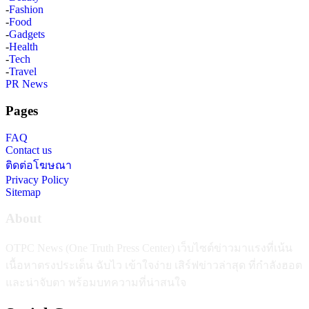
-
Fashion
-
Food
-
Gadgets
-
Health
-
Tech
-
Travel
PR News
Pages
FAQ
Contact us
ติดต่อโฆษณา
Privacy Policy
Sitemap
About
OTPC News (One Truth Press Center) เว็บไซต์ข่าวมาแรงที่เน้น
เนื้อหาตรงประเด็น ฉับไว เข้าใจง่าย เสิร์ฟข่าวล่าสุด ที่กำลังฮอต
และน่าจับตา พร้อมบทความที่น่าสนใจ