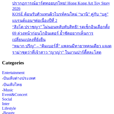
ปรากฏการณ์อาร์ตทอยบุกไทย! Hong Kong Art Toy Story
2026
KOSÉ ต้อนรับตัวแทนผิวไบรท์คนใหม่ “นานิ” คู่กับ “บลู”
แบรนด์แอมฯต่อเนื่องปีที่ 2
“สิงโต ปราชญา” ไม่นอนหลับทับสิทธิ! รุดเช็กอินเลือกตั้ง
69 ล่วงหน้าก่อนโกอินเตอร์ ย้ำชัดอยากเห็นการ
เปลี่ยนแปลงที่ยั่งยืน
“หมาก ปริญ” – “คิมเบอร์ลี่” แพลนมีทายาทคนเดียว แจงด
ราม่าชุดว่าที่เจ้าสาว “ญาญ่า” ในงานปาร์ตี้สละโสด
Categories
Entertainment
-
บันเทิงต่างประเทศ
-
บันเทิงไทย
-
Music
Event&Concert
Social
Inter
Lifestyle
-
Beauty