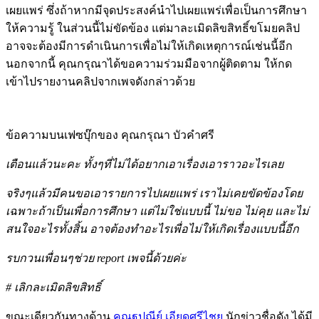
เผยแพร่ ซึ่งถ้าหากมีจุดประสงค์นำไปเผยแพร่เพื่อเป็นการศึกษา
ให้ความรู้ ในส่วนนี้ไม่ขัดข้อง แต่มาละเมิดลิขสิทธิ์ขโมยคลิป
อาจจะต้องมีการดำเนินการเพื่อไม่ให้เกิดเหตุการณ์เช่นนี้อีก
นอกจากนี้ คุณกรุณาได้ขอความร่วมมือจากผู้ติดตาม ให้กด
เข้าไปรายงานคลิปจากเพจดังกล่าวด้วย
ข้อความบนเฟซบุ๊กของ คุณกรุณา บัวคำศรี
เตือนแล้วนะคะ ทั้งๆที่ไม่ได้อยากเอาเรื่องเอาราวอะไรเลย
จริงๆแล้วมีคนขอเอารายการไปเผยแพร่ เราไม่เคยขัดข้องโดย
เฉพาะถ้าเป็นเพื่อการศึกษา แต่ไม่ใช่แบบนี้ ไม่ขอ ไม่คุย และไม่
สนใจอะไรทั้งสิ้น อาจต้องทำอะไรเพื่อไม่ให้เกิดเรื่องแบบนี้อีก
รบกวนเพื่อนๆช่วย report เพจนี้ด้วยค่ะ
# เลิกละเมิดลิขสิทธิ์
ขณะเดียวกันทางด้าน
คุณฐปณีย์ เอียดศรีไชย
นักข่าวชื่อดัง ได้มี