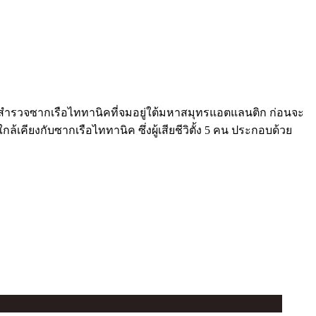
ลงไปสำรวจซากเรือไททานิคที่จมอยู่ใต้มหาสมุทรแอตแลนติก ก่อนจะ
ียงกับซากเรือไททานิค ซึ่งผู้เสียชีวิตั้ง 5 คน ประกอบด้วย