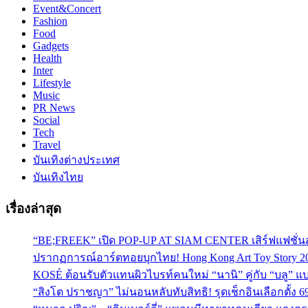
Event&Concert
Fashion
Food
Gadgets
Health
Inter
Lifestyle
Music
PR News
Social
Tech
Travel
บันเทิงต่างประเทศ
บันเทิงไทย
เรื่องล่าสุด
“BE;FREEK” เปิด POP-UP AT SIAM CENTER เสิร์ฟแฟชั่นส
ปรากฏการณ์อาร์ตทอยบุกไทย! Hong Kong Art Toy Story 2
KOSÉ ต้อนรับตัวแทนผิวไบรท์คนใหม่ “นานิ” คู่กับ “บลู” แบร
“สิงโต ปราชญา” ไม่นอนหลับทับสิทธิ! รุดเช็กอินเลือกตั้ง 6