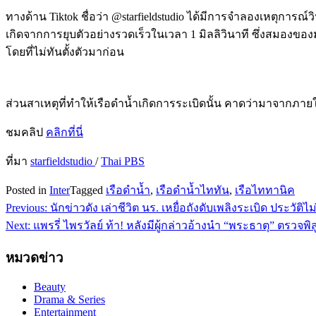
ทางด้าน Tiktok ชื่อว่า @starfieldstudio ได้มีการจำลองเหตุการณ์
เกิดจากการยุบตัวอย่างรวดเร็วในเวลา 1 มิลลิวินาที ซึ่งสมองของม
โดยที่ไม่ทันตั้งตัวมาก่อน
ส่วนสาเหตุที่ทำให้เรือดำน้ำเกิดการระเบิดนั้น คาดว่ามาจากภาย
ชมคลิป
คลิกที่นี่
ที่มา
starfieldstudio
/
Thai PBS
Posted in
Inter
Tagged
เรือดำน้ำ
,
เรือดำน้ำไททัน
,
เรือไททานิค
Previous:
นักข่าวดัง เล่าชีวิต นร. เหยื่อถังดับเพลิงระเบิด ประวั
แนะแนว
Next:
แพรรี่ ไพรวัลย์ ท้า! หลังมีผู้กล่าวอ้างนำ “พระธาตุ” ตรวจ
เรื่อง
หมวดข่าว
Beauty
Drama & Series
Entertainment