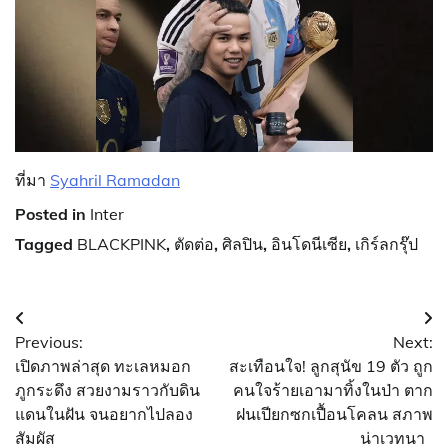
ที่มา
Syahril Ramadan
Posted in
Inter
Tagged
BLACKPINK
,
ตัดต่อ
,
ศิลปิน
,
อินโดนีเซีย
,
เกิร์ลกรุ๊ป
แนะแนว
Previous:
Next:
เรื่อง
เปิดภาพล่าสุด ทะเลหมอก
สะเทือนใจ! ลูกสุนัข 19 ตัว ถูก
ภูกระดึง สวยงามราวกับดิน
คนใจร้ายเอามาทิ้งในป่า ตาก
แดนในฝัน จนอยากไปลอง
ฝนเปียกซกเปื้อนโคลน สภาพ
สัมผัส
น่าเวทนา