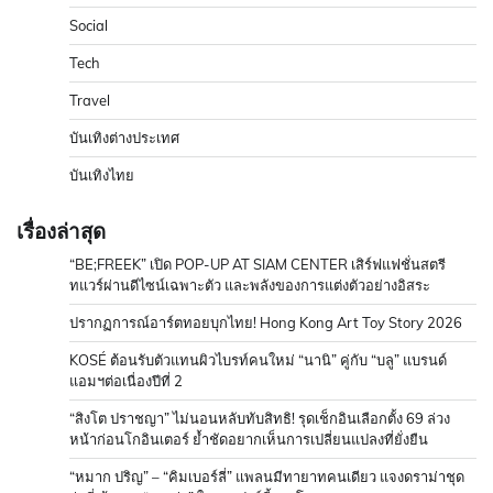
Social
Tech
Travel
บันเทิงต่างประเทศ
บันเทิงไทย
เรื่องล่าสุด
“BE;FREEK” เปิด POP-UP AT SIAM CENTER เสิร์ฟแฟชั่นสตรี
ทแวร์ผ่านดีไซน์เฉพาะตัว และพลังของการแต่งตัวอย่างอิสระ
ปรากฏการณ์อาร์ตทอยบุกไทย! Hong Kong Art Toy Story 2026
KOSÉ ต้อนรับตัวแทนผิวไบรท์คนใหม่ “นานิ” คู่กับ “บลู” แบรนด์
แอมฯต่อเนื่องปีที่ 2
“สิงโต ปราชญา” ไม่นอนหลับทับสิทธิ! รุดเช็กอินเลือกตั้ง 69 ล่วง
หน้าก่อนโกอินเตอร์ ย้ำชัดอยากเห็นการเปลี่ยนแปลงที่ยั่งยืน
“หมาก ปริญ” – “คิมเบอร์ลี่” แพลนมีทายาทคนเดียว แจงดราม่าชุด