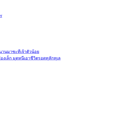
er
านานมาซะทีเจ้าตัวน้อย
องเล็ก มุดหนีเอาชีวิตรอดทุลักทุเล