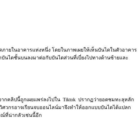
งวงจรปิดภายในอาคารแห่งหนึ่ง โดยในภาพเผยให้เห็นบันไดในตัวอาคาร
จากบันไดชั้นบนลงมาต่อกับบันไดส่วนที่เบี่ยงไปทางด้านซ้ายและ
หลังจากคลิปนี้ถูกเผยแพร่ลงไปใน Tiktok ปรากฏว่ายอดชมทะลุหลัก
ว่า วิศวกรอาจเรียนจบออนไลน์มาจึงทำให้ออกแบบบันไดได้แปลก
่น่ากลัวเช่นนี้อีก