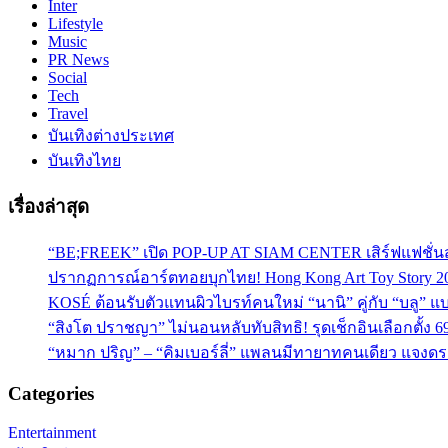
Inter
Lifestyle
Music
PR News
Social
Tech
Travel
บันเทิงต่างประเทศ
บันเทิงไทย
เรื่องล่าสุด
“BE;FREEK” เปิด POP-UP AT SIAM CENTER เสิร์ฟแฟชั่นส
ปรากฏการณ์อาร์ตทอยบุกไทย! Hong Kong Art Toy Story 2
KOSÉ ต้อนรับตัวแทนผิวไบรท์คนใหม่ “นานิ” คู่กับ “บลู” แบร
“สิงโต ปราชญา” ไม่นอนหลับทับสิทธิ! รุดเช็กอินเลือกตั้ง 6
“หมาก ปริญ” – “คิมเบอร์ลี่” แพลนมีทายาทคนเดียว แจงดรา
Categories
Entertainment