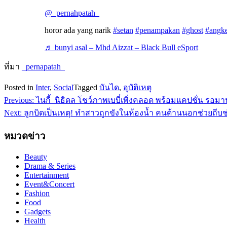
@_pernahpatah_
horor ada yang narik
#setan
#penampakan
#ghost
#angk
♬ bunyi asal – Mhd Aizzat – Black Bull eSport
ที่มา
_pernapatah_
Posted in
Inter
,
Social
Tagged
บันได
,
อุบัติเหตุ
Previous:
ไนกี้ นิธิดล โชว์ภาพเบบี๋เพิ่งคลอด พร้อมแคปชั่น รอม
แนะแนว
Next:
ลูกบิดเป็นเหตุ! ทำสาวถูกขังในห้องน้ำ คนด้านนอกช่วยถีบช่
เรื่อง
หมวดข่าว
Beauty
Drama & Series
Entertainment
Event&Concert
Fashion
Food
Gadgets
Health