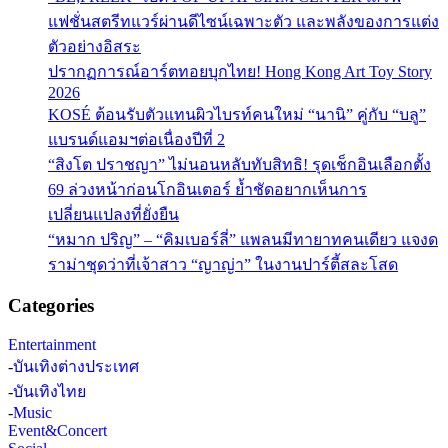
แฟชั่นสตรีทแวร์ผ่านดีไซน์เฉพาะตัว และพลังของการแต่ง
ตัวอย่างอิสระ
ปรากฏการณ์อาร์ตทอยบุกไทย! Hong Kong Art Toy Story
2026
KOSÉ ต้อนรับตัวแทนผิวไบรท์คนใหม่ “นานิ” คู่กับ “บลู”
แบรนด์แอมฯต่อเนื่องปีที่ 2
“สิงโต ปราชญา” ไม่นอนหลับทับสิทธิ! รุดเช็กอินเลือกตั้ง
69 ล่วงหน้าก่อนโกอินเตอร์ ย้ำชัดอยากเห็นการ
เปลี่ยนแปลงที่ยั่งยืน
“หมาก ปริญ” – “คิมเบอร์ลี่” แพลนมีทายาทคนเดียว แจงด
ราม่าชุดว่าที่เจ้าสาว “ญาญ่า” ในงานปาร์ตี้สละโสด
Categories
Entertainment
-
บันเทิงต่างประเทศ
-
บันเทิงไทย
-
Music
Event&Concert