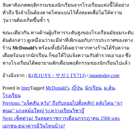
จับตาสังเกตพฤติกรรมของนักเรียนจากโรงเรียนแห่งนี้ได้อย่าง
ทั่วถึง จึงจำเป็นต้องคาดโทษแบนไว้ทั้งหมดเพื่อไม่ให้ความ
วุ่นวายต้องเกิดขึ้นซ้ำ ๆ
ขณะเดียวกัน ทางด้านผู้บริหารระดับสูงของโรงเรียนมัธยมระดับ
ต้นดังกล่าว ดูเหมือนว่าจะมีท่าทีเพิกเฉยกับการประกาศของทาง
ร้าน
McDonald’s
พร้อมทั้งยังได้เผยว่าหากทางร้านได้รับความ
เดือดร้อนจากนักเรียน ก็ขอให้ไปแจ้งความกับตำรวจเอาเอง ซึ่ง
ทางโรงเรียนได้พยายามตักเตือนพฤติกรรมของนักเรียนไปแล้ว
อ้างอิงจาก :
K(JE1UYS・サガミTY713)
/
japantoday.com
Posted in
Inter
Tagged
McDonald’s
,
ญี่ปุ่น
,
นักเรียน
,
ม.ต้น
,
โรงเรียน
Previous:
“แจ็คสัน หวัง” ถึงกับถอยไปตั้งหลัก! หลังโดน “จา
แนะแนว
พนม” แกงหม้อใหญ่ ระหว่างเรียนวิชาบู๊
เรื่อง
Next:
เช็คด่วน! วันหยุดราชการเดือนกรกฎาคม 2566 และ
เอกชน-ธนาคารมีวันไหนบ้าง?