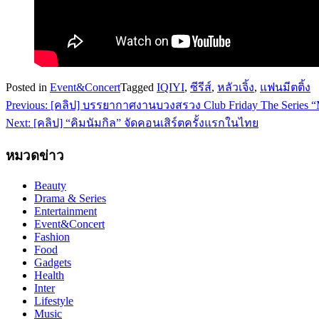
Posted in
Event&Concert
Tagged
IQIYI
,
ซีรีส์
,
หลัวเจิ้ง
,
แฟนมีตติ้ง
Previous:
[คลิป] บรรยากาศงานบวงสรวง Club Friday The Series “Mo
แนะแนว
Next:
[คลิป] “คิมนัมกิล” จัดคอนเสิร์ตครั้งแรกในไทย​
เรื่อง
หมวดข่าว
Beauty
Drama & Series
Entertainment
Event&Concert
Fashion
Food
Gadgets
Health
Inter
Lifestyle
Music