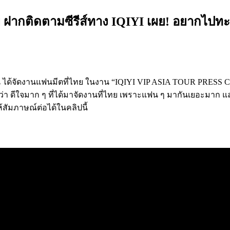
ทย ฝากติดตามซีรีส์ทาง IQIYI เผย! อยากไปทะเ
ากเมืองจีน ได้จัดงานแฟนมีตที่ไทย ในงาน “IQIYI VIP ASIA TO
่า ดีใจมาก ๆ ที่ได้มาจัดงานที่ไทย เพราะแฟน ๆ มากันเยอะมาก และ
ัมภาษณ์ต่อได้ในคลิปนี้