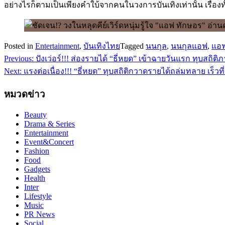
อย่างไรก็ตามเป็นเพียงคำใบ้จากคนในวงการบันเทิงเท่านั้น เรื่
Posted in
Entertainment
,
บันเทิงไทย
Tagged
นนกุล
,
นนกุลแอฟ
,
แอฟ
Previous:
ปังเว่อร์!!! ส่องรายได้ “ธี่หยด” เข้าฉายวันแรก ทุบสถิติ
แนะแนว
Next:
แรงต่อเนื่อง!!! “ธี่หยด” ทุบสถิติกวาดรายได้ถล่มทลาย เร็วที่ส
เรื่อง
หมวดข่าว
Beauty
Drama & Series
Entertainment
Event&Concert
Fashion
Food
Gadgets
Health
Inter
Lifestyle
Music
PR News
Social