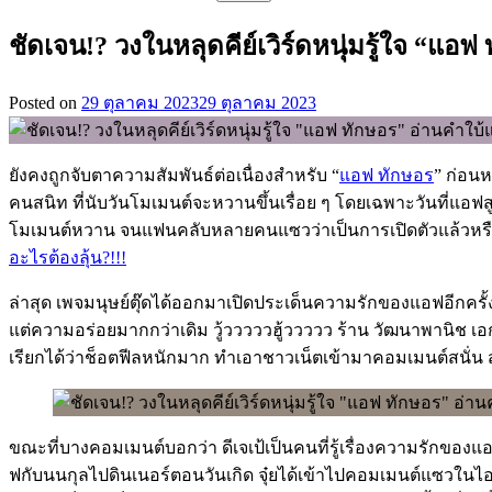
สำหรับ:
ชัดเจน!? วงในหลุดคีย์เวิร์ดหนุ่มรู้ใจ “แอฟ
Posted on
29 ตุลาคม 2023
29 ตุลาคม 2023
ยังคงถูกจับตาความสัมพันธ์ต่อเนื่องสำหรับ “
แอฟ ทักษอร
” ก่อนห
คนสนิท ที่นับวันโมเมนต์จะหวานขึ้นเรื่อย ๆ โดยเฉพาะวันที่แอฟสู
โมเมนต์หวาน จนแฟนคลับหลายคนแซวว่าเป็นการเปิดตัวแล้วหรื
อะไรต้องลุ้น?!!!
ล่าสุด เพจมนุษย์ตุ๊ดได้ออกมาเปิดประเด็นความรักของแอฟอีกครั้ง 
แต่ความอร่อยมากกว่าเดิม วู้วววววฮู้ววววว ร้าน วัฒนาพานิช เอก
เรียกได้ว่าช็อตฟีลหนักมาก ทำเอาชาวเน็ตเข้ามาคอมเมนต์สนั่น ส่
ขณะที่บางคอมเมนต์บอกว่า ดีเจเป้เป็นคนที่รู้เรื่องความรักของแอ
ฟกับนนกุลไปดินเนอร์ตอนวันเกิด จุ๋ยได้เข้าไปคอมเมนต์แซวในไอจี