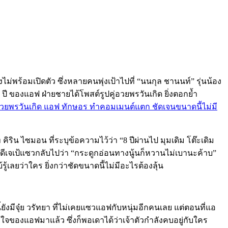
ไม่พร้อมเปิดตัว ซึ่งหลายคนพุ่งเป้าไปที่ “นนกุล ชานนท์” รุ่นน้อง
 ปี ของแอฟ ฝ่ายชายได้โพสต์รูปคู่อวยพรวันเกิด ยิ่งตอกย้ำ
ูปคู่อวยพรวันเกิด แอฟ ทักษอร ทำคอมเมนต์แตก ชัดเจนขนาดนี้ไม่มี
ริน ไซมอน ที่ระบุข้อความไว้ว่า “8 ปีผ่านไป มุมเดิม โต๊ะเดิม
ดนดีเจเป้แซวกลับไปว่า “กระดูกอ่อนทางนู้นก็หวานไม่เบานะค้าบ”
เลยว่าใคร ยิ่งกว่าชัดขนาดนี้ไม่มีอะไรต้องลุ้น
ังมีจุ๋ย วรัทยา ที่ไม่เคยแซวแอฟกับหนุ่มอีกคนเลย แต่ตอนที่แอ
้ใจของแอฟมาแล้ว ซึ่งก็พอเดาได้ว่าเจ้าตัวกำลังคบอยู่กับใคร