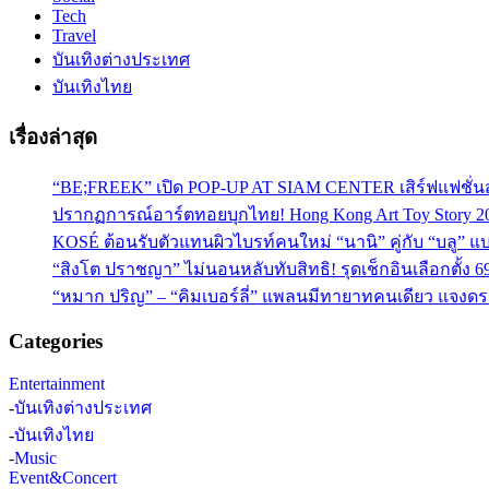
Tech
Travel
บันเทิงต่างประเทศ
บันเทิงไทย
เรื่องล่าสุด
“BE;FREEK” เปิด POP-UP AT SIAM CENTER เสิร์ฟแฟชั่นส
ปรากฏการณ์อาร์ตทอยบุกไทย! Hong Kong Art Toy Story 2
KOSÉ ต้อนรับตัวแทนผิวไบรท์คนใหม่ “นานิ” คู่กับ “บลู” แบร
“สิงโต ปราชญา” ไม่นอนหลับทับสิทธิ! รุดเช็กอินเลือกตั้ง 6
“หมาก ปริญ” – “คิมเบอร์ลี่” แพลนมีทายาทคนเดียว แจงดรา
Categories
Entertainment
-
บันเทิงต่างประเทศ
-
บันเทิงไทย
-
Music
Event&Concert