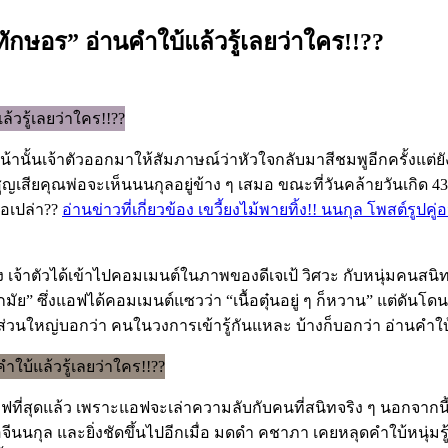
 ทักษอร” อ่านคำใบ้แล้วรู้เลยว่าใคร!!??
น้านั้นเจ้าตัวออกมาให้สัมภาษณ์ว่าหัวใจกลับมาสีชมพูอีกครั้งแต่ยัง
ญเสียคุณพ่อจะเห็นนนกุลอยู่ข้าง ๆ เสมอ ขณะที่วันคล้ายวันเกิด 43
อเปล่า??
อ่านข่าวที่เกี่ยวข้อง เขวี้ยงไม้พายทิ้ง!! นนกุล โพสต์ร
เจ้าตัวได้เข้าไปคอมเมนต์ในภาพของดีเจเป้ วิศวะ กับหนุ่มคนสนิท คิ
มัย” ซึ่งแอฟได้คอมเมนต์แซวว่า “เนื้อตุ๋นอยู่ ๆ ก็หวาน” แต่ดันโ
วนใหญ่บอกว่า คนในวงการเข้ารู้กันแหละ บ้างก็บอกว่า อ่านคำใบ้รู้
ฟที่สุดแล้ว เพราะแอฟจะเล่าความลับกับคนที่สนิทจริง ๆ นอกจากนี้ย
นนกุล และยิ่งชัดขึ้นไปอีกเมื่อ มดดํา คชาภา เคยหลุดคำใบ้หนุ่มรู