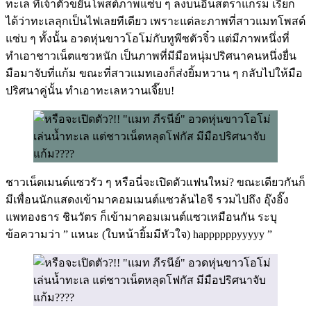
ทะเล ที่เจ้าตัวขยันโพสต์ภาพแซ่บ ๆ ลงบนอินสตราแกรม เรียก
ได้ว่าทะเลลุกเป็นไฟเลยทีเดียว เพราะแต่ละภาพที่สาวแมทโพสต์
แซ่บ ๆ ทั้งนั้น อวดหุ่นขาวโอโม่กับทูพีซตัวจิ๋ว แต่มีภาพหนึ่งที่
ทำเอาชาวเน็ตแซวหนัก เป็นภาพที่มีมือหนุ่มปริศนาคนหนึ่งยื่น
มือมาจับที่แก้ม ขณะที่สาวแมทเองก็ส่งยิ้มหวาน ๆ กลับไปให้มือ
ปริศนาคู่นั้น ทำเอาทะเลหวานเจี๊ยบ!
ชาวเน็ตเมนต์แซวรัว ๆ หรือนี่จะเปิดตัวแฟนใหม่? ขณะเดียวกันก็
มีเพื่อนนักแสดงเข้ามาคอมเมนต์แซวล้นไอจี รวมไปถึง อุ๊งอิ๊ง
แพทองธาร ชินวัตร ก็เข้ามาคอมเมนต์แซวเหมือนกัน ระบุ
ข้อความว่า ” แหนะ (ใบหน้ายิ้มมีหัวใจ) happppppyyyyy ”