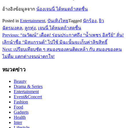
อ้างอิงข้อมูลจาก
น้องเจนนี่ ได้หมดถ้าสดชื่น
Posted in
Entertainment
,
บันเทิงไทย
Tagged
นักร้อง
,
ยิว
ฉัตรมงคล
,
ลูกทุ่ง
,
เจนนี่ ได้หมดถ้าสดชื่น
Previous:
“ณวัฒน์” เดือด! ร่อนประกาศถึง “น้ำเพชร อิสรีย์” ลั่น!
แนะแนว
เลิกนำชื่อ “มิสแกรนด์” ไปใช้ มิฉะนั้นจะเก็บค่าลิขสิทธิ์
เรื่อง
Next:
เปรียบเทียบชัด ๆ สมองของคนติดเหล้า กับ สมองของคน
ไม่ดื่ม แตกต่างจนน่าตกใจ!
หมวดข่าว
Beauty
Drama & Series
Entertainment
Event&Concert
Fashion
Food
Gadgets
Health
Inter
Lifestyle