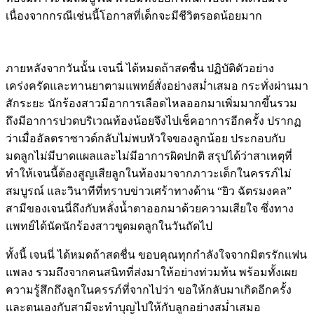
เนื่องจากกรณีเช่นนี้โอกาสที่เด็กจะมีชีวิตรอดน้อยมาก
ภายหลังจากวันนั้น เจนนี่ ได้หมดถ้าสดชื่น ปฏิบัติตัวอย่าง
เคร่งครัดและทานยาตามแพทย์สั่งอย่างสม่ำเสมอ กระทั่งผ่านมา
สักระยะ นักร้องสาวมีอาการเลือดไหลออกมาเพิ่มมากขึ้นรวม
ถึงมีอาการปวดบริเวณท้องน้อยจึงไปเช็คอาการอีกครั้ง ปรากฏ
ว่าเมื่ออัลตราซาวด์กลับไม่พบหัวใจของลูกน้อย ประกอบกับ
มดลูกไม่มีบาดแผลและไม่มีอาการผิดปกติ สรุปได้ว่าสาเหตุที่
ทำให้เจนนี้ต้องสูญเสียลูกในท้องมาจากภาวะเด็กในครรภ์ไม่
สมบูรณ์ และวินาทีที่ทราบข่าวเศร้าทางด้าน “ยิว ฉัตรมงคล”
สามีของเจนนี่ถึงกับหลั่งน้ำตาออกมาด้วยความเสียใจ ซึ่งทาง
แพทย์ได้นัดนักร้องสาวขูดมดลูกในวันถัดไป
ทั้งนี้ เจนนี่ ได้หมดถ้าสดชื่น ขอบคุณทุกกำลังใจจากมิตรรักแฟน
แพลง รวมถึงจากคนสนิทที่ส่งมาให้อย่างท่วมท้น พร้อมทั้งเผย
ความรู้สึกถึงลูกในครรภ์ที่จากไปว่า ขอให้กลับมาเกิดอีกครั้ง
และตนเองกับสามีจะทำบุญไปให้กับลูกอย่างสม่ำเสมอ