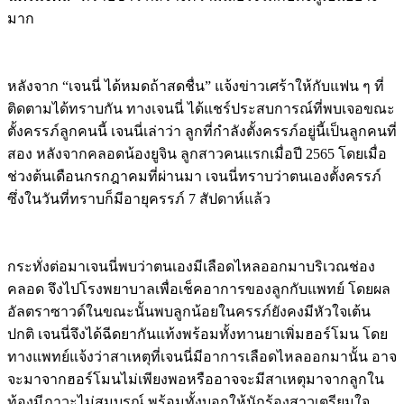
มาก
หลังจาก “เจนนี่ ได้หมดถ้าสดชื่น” แจ้งข่าวเศร้าให้กับแฟน ๆ ที่
ติดตามได้ทราบกัน ทางเจนนี่ ได้แชร์ประสบการณ์ที่พบเจอขณะ
ตั้งครรภ์ลูกคนนี้ เจนนี่เล่าว่า ลูกที่กำลังตั้งครรภ์อยู่นี้เป็นลูกคนที่
สอง หลังจากคลอดน้องยูจิน ลูกสาวคนแรกเมื่อปี 2565 โดยเมื่อ
ช่วงต้นเดือนกรกฎาคมที่ผ่านมา เจนนี่ทราบว่าตนเองตั้งครรภ์
ซึ่งในวันที่ทราบก็มีอายุครรภ์ 7 สัปดาห์แล้ว
กระทั่งต่อมาเจนนี่พบว่าตนเองมีเลือดไหลออกมาบริเวณช่อง
คลอด จึงไปโรงพยาบาลเพื่อเช็คอาการของลูกกับแพทย์ โดยผล
อัลตราซาวด์ในขณะนั้นพบลูกน้อยในครรภ์ยังคงมีหัวใจเต้น
ปกติ เจนนี่จึงได้ฉีดยากันแท้งพร้อมทั้งทานยาเพิ่มฮอร์โมน โดย
ทางแพทย์แจ้งว่าสาเหตุที่เจนนี่มีอาการเลือดไหลออกมานั้น อาจ
จะมาจากฮอร์โมนไม่เพียงพอหรืออาจจะมีสาเหตุมาจากลูกใน
ท้องมีภาวะไม่สมบูรณ์ พร้อมทั้งบอกให้นักร้องสาวเตรียมใจ