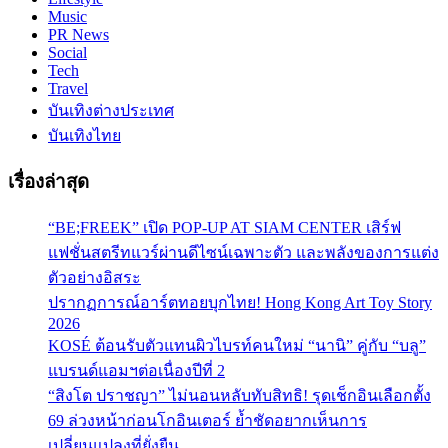
Music
PR News
Social
Tech
Travel
บันเทิงต่างประเทศ
บันเทิงไทย
เรื่องล่าสุด
“BE;FREEK” เปิด POP-UP AT SIAM CENTER เสิร์ฟ
แฟชั่นสตรีทแวร์ผ่านดีไซน์เฉพาะตัว และพลังของการแต่ง
ตัวอย่างอิสระ
ปรากฏการณ์อาร์ตทอยบุกไทย! Hong Kong Art Toy Story
2026
KOSÉ ต้อนรับตัวแทนผิวไบรท์คนใหม่ “นานิ” คู่กับ “บลู”
แบรนด์แอมฯต่อเนื่องปีที่ 2
“สิงโต ปราชญา” ไม่นอนหลับทับสิทธิ! รุดเช็กอินเลือกตั้ง
69 ล่วงหน้าก่อนโกอินเตอร์ ย้ำชัดอยากเห็นการ
เปลี่ยนแปลงที่ยั่งยืน