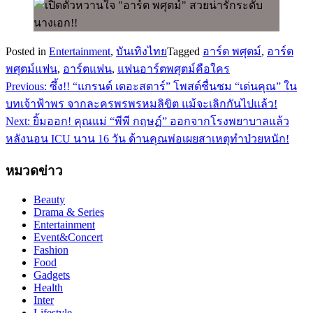
Posted in
Entertainment
,
บันเทิงไทย
Tagged
อาร์ต พศุตม์
,
อาร์ต
พศุตม์แฟน
,
อาร์ตแฟน
,
แฟนอาร์ตพศุตม์คือใคร
Previous:
ซึ้ง!! “แกรนด์ เดอะสตาร์” โพสต์ชื่นชม “เด่นคุณ” ใน
แนะแนว
บทเจ้าฟ้าพร จากละครพรพรหมลิขิต แม้จะเลิกกันไปแล้ว!
เรื่อง
Next:
ยิ้มออก! คุณแม่ “พีพี กฤษฏ์” ออกจากโรงพยาบาลแล้ว
หลังนอน ICU นาน 16 วัน ด้านคุณพ่อเผยสาเหตุทำป่วยหนัก!
หมวดข่าว
Beauty
Drama & Series
Entertainment
Event&Concert
Fashion
Food
Gadgets
Health
Inter
Lifestyle