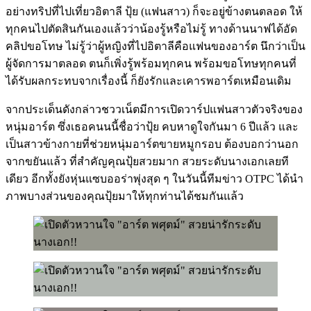
อย่างทริปที่ไปเที่ยวอิตาลี ปุ้ย (แฟนสาว) ก็จะอยู่ข้างตนตลอด ให้
ทุกคนไปตัดสินกันเองแล้วว่าน้องรู้หรือไม่รู้ ทางด้านนาฟได้อัด
คลิปขอโทษ ไม่รู้ว่าผู้หญิงที่ไปอิตาลีคือแฟนของอาร์ต นึกว่าเป็น
ผู้จัดการมาตลอด ตนก็เพิ่งรู้พร้อมทุกคน พร้อมขอโทษทุกคนที่
ได้รับผลกระทบจากเรื่องนี้ ก็ยังรักและเคารพอาร์ตเหมือนเดิม
จากประเด็นดังกล่าวชววเน็ตมีการเปิดวาร์ปแฟนสาวตัวจริงของ
หนุ่มอาร์ต ซึ่งเธอคนนนี้ชื่อว่าปุ้ย คบหาดูใจกันมา 6 ปีแล้ว และ
เป็นสาวข้างกายที่ช่วยหนุ่มอาร์ตขายหมูกรอบ ต้องบอกว่านอก
จากขยันแล้ว ที่สำคัญคุณปุ้ยสวยมาก สวยระดับนางเอกเลยที
เดียว อีกทั้งยังหุ่นแซบออร่าพุ่งสุด ๆ ในวันนี้ทีมข่าว OTPC ได้นำ
ภาพบางส่วนของคุณปุ้ยมาให้ทุกท่านได้ชมกันแล้ว