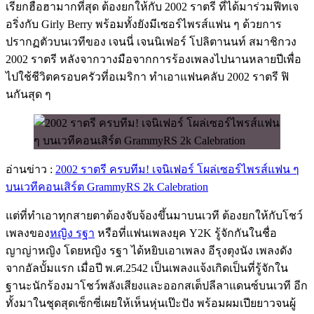
เรียกฮือฮามากที่สุด ต้องยกให้กับ 2002 ราตรี ที่ได้มาร่วมฟีทเจ
อริ่งกับ Girly Berry พร้อมทั้งยังมีเซอร์ไพรส์แฟน ๆ ด้วยการ
ปรากฏตัวบนเวทีของ เจนนี่ เจนนิเฟอร์ โปลิตานนท์ สมาชิกวง
2002 ราตรี หลังจากวางมือจากการร้องเพลงไปนานหลายปีเพื่อ
ไปใช้ชีวิตครอบครัวที่อเมริกา ทำเอาแฟนคลับ 2002 ราตรี ฟิ
นกันสุด ๆ
อ่านข่าว :
2002 ราตรี ครบทีม! เจนิเฟอร์ โผล่เซอร์ไพรส์แฟน ๆ
บนเวทีคอนเสิร์ต GrammyRS 2k Calebration
แต่ที่ทำเอาทุกสายตาต้องจับจ้องขึ้นมาบนเวที ต้องยกให้กับโชว์
เพลงของ
หญิง รฐา
หรือที่แฟนเพลงยุค Y2K รู้จักกันในชื่อ
ญาญ่าหญิง โดยหญิง รฐา ได้หยิบเอาเพลง อีรุงตุงนัง เพลงดัง
จากอัลบั้มแรก เมื่อปี พ.ศ.2542 เป็นเพลงแจ้งเกิดเป็นที่รู้จักใน
ฐานะนักร้องมาโชว์พลังเสียงและออกสเต็ปลีลาแดนซ์บนเวที อีก
ทั้งมาในชุดสุดเซ็กซี่เผยให้เห็นหุ่นเป๊ะปัง พร้อมผมเปียยาวจนผู้