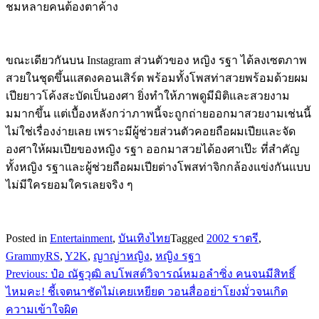
ชมหลายคนต้องตาค้าง
ขณะเดียวกันบน Instagram ส่วนตัวของ หญิง รฐา ได้ลงเซตภาพ
สวยในชุดขึ้นแสดงคอนเสิร์ต พร้อมทั้งโพสท่าสวยพร้อมด้วยผม
เปียยาวโค้งสะบัดเป็นองศา ยิ่งทำให้ภาพดูมีมิติและสวยงาม
มมากขึ้น แต่เบื้องหลังกว่าภาพนี้จะถูกถ่ายออกมาสวยงามเช่นนี้
ไม่ใช่เรื่องง่ายเลย เพราะมีผู้ช่วยส่วนตัวคอยถือผมเปียและจัด
องศาให้ผมเปียของหญิง รฐา ออกมาสวยได้องศาเป๊ะ ที่สำคัญ
ทั้งหญิง รฐาและผู้ช่วยถือผมเปียต่างโพสท่าจิกกล้องแข่งกันแบบ
ไม่มีใครยอมใครเลยจริง ๆ
Posted in
Entertainment
,
บันเทิงไทย
Tagged
2002 ราตรี
,
GrammyRS
,
Y2K
,
ญาญ่าหญิง
,
หญิง รฐา
Previous:
ป๋อ ณัฐวุฒิ ลบโพสต์วิจารณ์หมอลำซิ่ง คนจนมีสิทธิ์
แนะแนว
ไหมคะ! ชี้เจตนาชัดไม่เคยเหยียด วอนสื่ออย่าโยงมั่วจนเกิด
เรื่อง
ความเข้าใจผิด