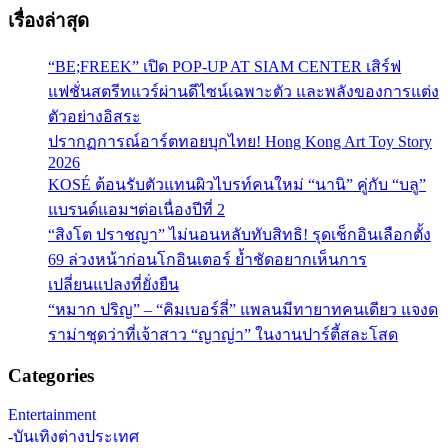
เรื่องล่าสุด
“BE;FREEK” เปิด POP-UP AT SIAM CENTER เสิร์ฟ
แฟชั่นสตรีทแวร์ผ่านดีไซน์เฉพาะตัว และพลังของการแต่ง
ตัวอย่างอิสระ
ปรากฏการณ์อาร์ตทอยบุกไทย! Hong Kong Art Toy Story
2026
KOSÉ ต้อนรับตัวแทนผิวไบรท์คนใหม่ “นานิ” คู่กับ “บลู”
แบรนด์แอมฯต่อเนื่องปีที่ 2
“สิงโต ปราชญา” ไม่นอนหลับทับสิทธิ! รุดเช็กอินเลือกตั้ง
69 ล่วงหน้าก่อนโกอินเตอร์ ย้ำชัดอยากเห็นการ
เปลี่ยนแปลงที่ยั่งยืน
“หมาก ปริญ” – “คิมเบอร์ลี่” แพลนมีทายาทคนเดียว แจงด
ราม่าชุดว่าที่เจ้าสาว “ญาญ่า” ในงานปาร์ตี้สละโสด
Categories
Entertainment
-
บันเทิงต่างประเทศ