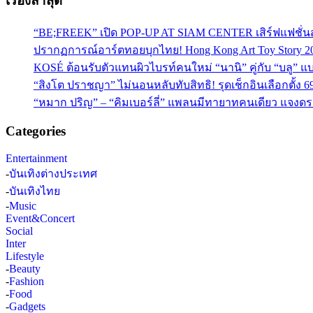
เรื่องล่าสุด
“BE;FREEK” เปิด POP-UP AT SIAM CENTER เสิร์ฟแฟชั่นส
ปรากฏการณ์อาร์ตทอยบุกไทย! Hong Kong Art Toy Story 2
KOSÉ ต้อนรับตัวแทนผิวไบรท์คนใหม่ “นานิ” คู่กับ “บลู” แบร
“สิงโต ปราชญา” ไม่นอนหลับทับสิทธิ! รุดเช็กอินเลือกตั้ง 6
“หมาก ปริญ” – “คิมเบอร์ลี่” แพลนมีทายาทคนเดียว แจงดรา
Categories
Entertainment
-
บันเทิงต่างประเทศ
-
บันเทิงไทย
-
Music
Event&Concert
Social
Inter
Lifestyle
-
Beauty
-
Fashion
-
Food
-
Gadgets