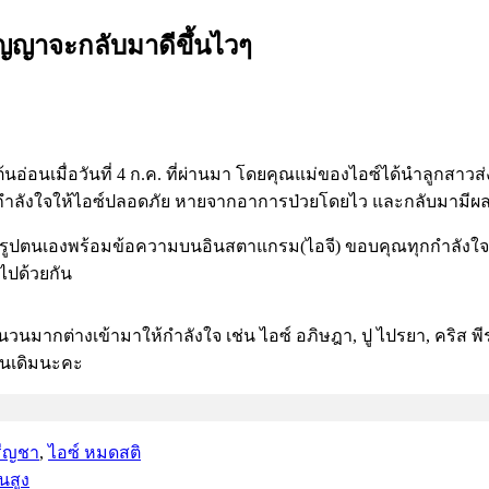
ญญาจะกลับมาดีขึ้นไวๆ
นอ่อนเมื่อวันที่ 4 ก.ค. ที่ผ่านมา โดยคุณแม่ของไอซ์ได้นำลูก
งกำลังใจให้ไอซ์ปลอดภัย หายจากอาการป่วยโดยไว และกลับมามีผล
์รูปตนเองพร้อมข้อความบนอินสตาแกรม(ไอจี) ขอบคุณทุกกำลังใจที่
ไปด้วยกัน
ากต่างเข้ามาให้กำลังใจ เช่น ไอซ์ อภิษฎา, ปู ไปรยา, คริส พีรวัส
อนเดิมนะคะ
ปรีญชา
,
ไอซ์ หมดสติ
นสูง