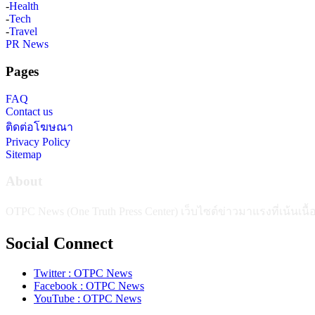
-
Health
-
Tech
-
Travel
PR News
Pages
FAQ
Contact us
ติดต่อโฆษณา
Privacy Policy
Sitemap
About
OTPC News (One Truth Press Center) เว็บไซต์ข่าวมาแรงที่เน้นเน
Social Connect
Twitter : OTPC News
Facebook : OTPC News
YouTube : OTPC News