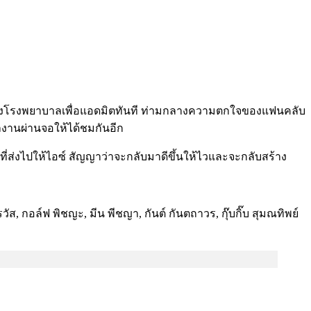
สาวส่งโรงพยาบาลเพื่อแอดมิตทันที ท่ามกลางความตกใจของแฟนคลับ
งานผ่านจอให้ได้ชมกันอีก
ส่งไปให้ไอซ์ สัญญาว่าจะกลับมาดีขึ้นให้ไวและจะกลับสร้าง
, กอล์ฟ พิชญะ, มีน พีชญา, กันต์ กันตถาวร, กุ๊บกิ๊บ สุมณทิพย์