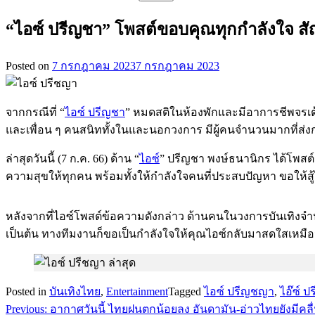
สำหรับ:
“ไอซ์ ปรีญชา” โพสต์ขอบคุณทุกกำลังใจ สั
Posted on
7 กรกฎาคม 2023
7 กรกฎาคม 2023
จากกรณีที่ “
ไอซ์ ปรีญชา
” หมดสติในห้องพักและมีอาการชีพจรเต้
และเพื่อน ๆ คนสนิททั้งในและนอกวงการ มีผู้คนจำนวนมากที่ส่
ล่าสุดวันนี้ (7 ก.ค. 66) ด้าน “
ไอซ์
” ปรีญชา พงษ์ธนานิกร ได้โพสต
ความสุขให้ทุกคน พร้อมทั้งให้กำลังใจคนที่ประสบปัญหา ขอให้สู้
หลังจากที่ไอซ์โพสต์ข้อความดังกล่าว ด้านคนในวงการบันเทิงจำนวนม
เป็นต้น ทางทีมงานก็ขอเป็นกำลังใจให้คุณไอซ์กลับมาสดใสเหมื
Posted in
บันเทิงไทย
,
Entertainment
Tagged
ไอซ์ ปรีญชญา
,
ไอ๊ซ์ 
Previous:
อากาศวันนี้ ไทยฝนตกน้อยลง อันดามัน-อ่าวไทยยังมีคลื่
แนะแนว