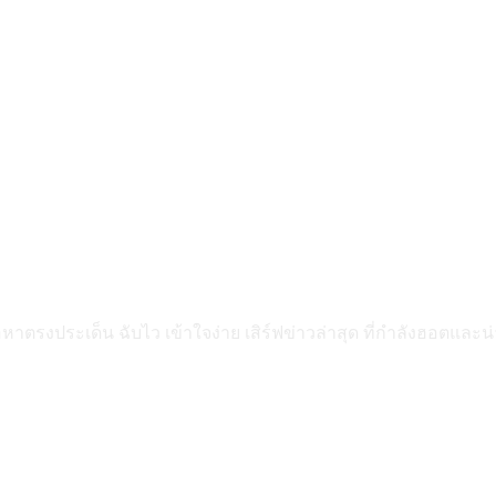
ื้อหาตรงประเด็น ฉับไว เข้าใจง่าย เสิร์ฟข่าวล่าสุด ที่กำลังฮอตแล