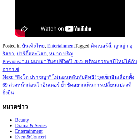
Posted in
บันเทิงไทย
,
Entertainment
Tagged
คิมเบอร์ลี่
,
ญาญ่า อุ
รัสยา
,
ปาร์ตี้สละโสด
,
หมาก ปริญ
Previous:
“แบมแบม” รีแคปชีวิตปี 2025 พร้อมอวยพรปีใหม่ให้กับ
แนะแนว
อากาเซ่
เรื่อง
Next:
“สิงโต ปราชญา” ไม่นอนหลับทับสิทธิ! รุดเช็กอินเลือกตั้ง
69 ล่วงหน้าก่อนโกอินเตอร์ ย้ำชัดอยากเห็นการเปลี่ยนแปลงที่
ยั่งยืน
หมวดข่าว
Beauty
Drama & Series
Entertainment
Event&Concert