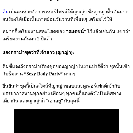
คิม
เป็นคนช่วยจัดการเซอร์ไพรส์ให้ญาญ่า ซึ่งญาญ่าตื้นตันมาก
จนร้องไห้เมื่อเห็นภาพย้อนวันวานที่เพื่อนๆ เตรียมไว้ให้
หมากก็เตรียมงานสละโสดของ
“ณเดชน์”
ไว้แล้วเช่นกัน แซวว่า
เตรียมงานกันมา 2 ปีแล้ว
แจงดราม่าชุดว่าที่เจ้าสาว (ญาญ่า):
คิมชี้แจงถึงดราม่าเรื่องชุดของญาญ่าในงานปาร์ตี้ว่า ชุดนั้นเข้า
กับธีมงาน
“Sexy Body Party”
มากๆ
ยืนยันว่าชุดนี้เป็นสไตล์ที่ญาญ่าชอบและดูเพอร์เฟกต์เข้ากับ
บรรยากาศงานทุกอย่าง เพื่อนๆ ทุกคนก็แต่งตัวไปในทิศทาง
เดียวกัน และญาญ่าก็ “เอาอยู่” กับลุคนี้