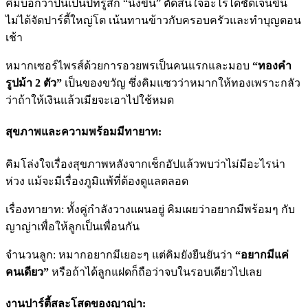
คิมบอกว่าปีนี้เป็นปีที่รู้สึก “นิ่งขึ้น” ตัดสินใจอะไรได้ชัดเจนขึ้น
ไม่ได้จัดปาร์ตี้ใหญ่โต เน้นทานข้าวกับครอบครัวและทำบุญตอน
เช้า
หมากเซอร์ไพรส์ด้วยการอวยพรเป็นคนแรกและมอบ
“ทองคำ
รูปม้า 2 ตัว”
เป็นของขวัญ ซึ่งคิมแซวว่าหมากให้ทองเพราะกลัว
ว่าถ้าให้เงินแล้วเมียจะเอาไปใช้หมด
สุขภาพและความพร้อมมีทายาท:
คิมโล่งใจเรื่องสุขภาพหลังจากเช็กอัปแล้วพบว่าไม่มีอะไรน่า
ห่วง แม้จะมีเรื่องภูมิแพ้ที่ต้องดูแลตลอด
เรื่องทายาท: ทั้งคู่กำลังวางแผนอยู่ คิมเผยว่าอยากมีพร้อมๆ กับ
ญาญ่าเพื่อให้ลูกเป็นเพื่อนกัน
จำนวนลูก: หมากอยากมีเยอะๆ แต่คิมยังยืนยันว่า
“อยากมีแค่
คนเดียว”
หรือถ้าได้ลูกแฝดก็ถือว่าจบในรอบเดียวไปเลย
งานปาร์ตี้สละโสดของญาญ่า: