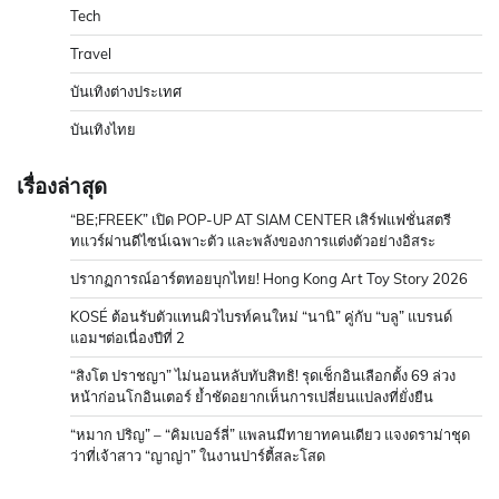
Tech
Travel
บันเทิงต่างประเทศ
บันเทิงไทย
เรื่องล่าสุด
“BE;FREEK” เปิด POP-UP AT SIAM CENTER เสิร์ฟแฟชั่นสตรี
ทแวร์ผ่านดีไซน์เฉพาะตัว และพลังของการแต่งตัวอย่างอิสระ
ปรากฏการณ์อาร์ตทอยบุกไทย! Hong Kong Art Toy Story 2026
KOSÉ ต้อนรับตัวแทนผิวไบรท์คนใหม่ “นานิ” คู่กับ “บลู” แบรนด์
แอมฯต่อเนื่องปีที่ 2
“สิงโต ปราชญา” ไม่นอนหลับทับสิทธิ! รุดเช็กอินเลือกตั้ง 69 ล่วง
หน้าก่อนโกอินเตอร์ ย้ำชัดอยากเห็นการเปลี่ยนแปลงที่ยั่งยืน
“หมาก ปริญ” – “คิมเบอร์ลี่” แพลนมีทายาทคนเดียว แจงดราม่าชุด
ว่าที่เจ้าสาว “ญาญ่า” ในงานปาร์ตี้สละโสด