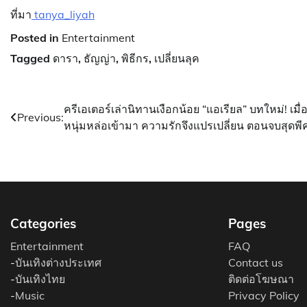
ที่มา
tanya_liyah
Posted in
Entertainment
Tagged
ดารา
,
ธัญญ่า
,
พิธีกร
,
เปลี่ยนลุค
แนะแนว
ครีเอเตอร์เล่านิทานเงือกน้อย “แอเรียล” บทใหม่! เมื่
Previous:
หนุ่มหล่อเข้ามา ความรักจึงแปรเปลี่ยน ตอนจบสุดพี
เรื่อง
Categories
Pages
Entertainment
FAQ
-
บันเทิงต่างประเทศ
Contact us
-
บันเทิงไทย
ติดต่อโฆษณา
-
Music
Privacy Policy