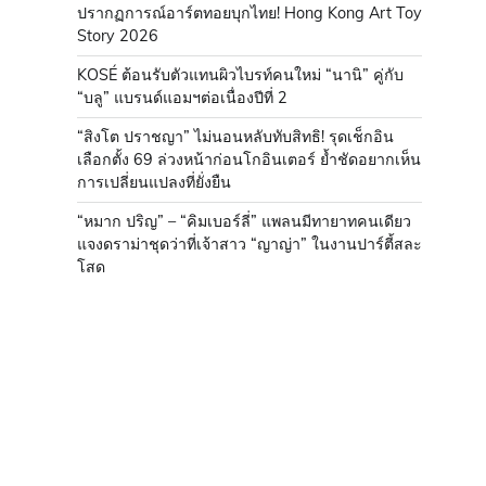
ปรากฏการณ์อาร์ตทอยบุกไทย! Hong Kong Art Toy
Story 2026
KOSÉ ต้อนรับตัวแทนผิวไบรท์คนใหม่ “นานิ” คู่กับ
“บลู” แบรนด์แอมฯต่อเนื่องปีที่ 2
“สิงโต ปราชญา” ไม่นอนหลับทับสิทธิ! รุดเช็กอิน
เลือกตั้ง 69 ล่วงหน้าก่อนโกอินเตอร์ ย้ำชัดอยากเห็น
การเปลี่ยนแปลงที่ยั่งยืน
“หมาก ปริญ” – “คิมเบอร์ลี่” แพลนมีทายาทคนเดียว
แจงดราม่าชุดว่าที่เจ้าสาว “ญาญ่า” ในงานปาร์ตี้สละ
โสด