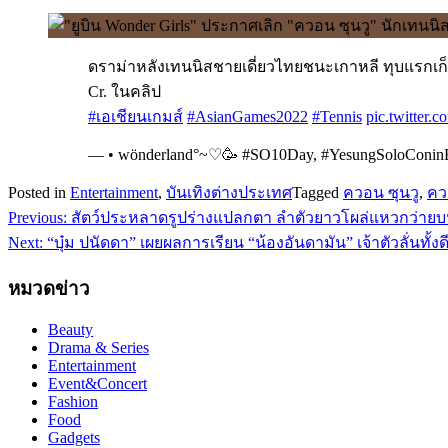
ดราม่าหลังเทนนิสชายเดี่ยวไทยชนะเกาหลี ทุบแรกเก็
Cr. ในคลิป
#เอเชียนเกมส์
#AsianGames2022
#Tennis
pic.twitter
— • wönderland°~♡🥳 #SO10Day, #YesungSoloConi
Posted in
Entertainment
,
บันเทิงต่างประเทศ
Tagged
ควอน ซุนวู
,
คว
Previous:
สัตว์ประหลาดรูปร่างแปลกตา ลำตัวยาวโผล่แหวกว่ายบน
แนะแนว
Next:
“บุ๋ม ปนัดดา” เผยผลการเรียน “น้องอันดามัน” เจ้าตัวลั่นทั้ง
เรื่อง
หมวดข่าว
Beauty
Drama & Series
Entertainment
Event&Concert
Fashion
Food
Gadgets