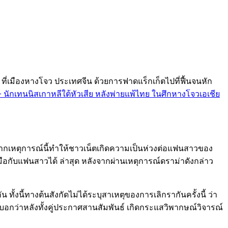
ี่เมืองหางโจว ประเทศจีน ด้วยการฟาดแร็กเก็ตไปที่ฟื้นจนหัก
 >> นักเทนนิสเกาหลีใต้หัวเสีย หลังพ่ายแพ้ไทย ในศึกหางโจวเอเชีย
จากเหตุการณ์นี้ทำให้ชาวเน็ตเกิดความเป็นห่วงต่อแฟนสาวของ
ลงมือกับแฟนสาวได้ ล่าสุด หลังจากผ่านเหตุการณ์ดราม่าดังกล่าว
อกัน ทั้งนี้ทางต้นสังกัดไม่ได้ระบุสาเหตุของการเลิกรากันครั้งนี้ ว่า
องบอกว่าหลังทั้งคู่ประกาศสานสัมพันธ์ เกิดกระแสวิพากษณ์วิจารณ์