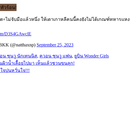
ต+ไม่จับมือแล้วหนึ่ง ให้เดาเกาหลีคนนี้คงยังไม่ได้เกณฑ์ทหารแห
.com/D3S4GAwclE
nBKK (@natthaxnp)
September 25, 2023
อน ซุนวู นักเทนนิส
,
ควอน ซุนวู แฟน
,
ยูบิน Wonder Girls
ผิวน้ำเลื้อยไปมา เห็นแล้วชวนขนลุก!
ดีใจปนหวั่นใจ!!!