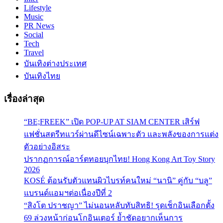
Lifestyle
Music
PR News
Social
Tech
Travel
บันเทิงต่างประเทศ
บันเทิงไทย
เรื่องล่าสุด
“BE;FREEK” เปิด POP-UP AT SIAM CENTER เสิร์ฟ
แฟชั่นสตรีทแวร์ผ่านดีไซน์เฉพาะตัว และพลังของการแต่ง
ตัวอย่างอิสระ
ปรากฏการณ์อาร์ตทอยบุกไทย! Hong Kong Art Toy Story
2026
KOSÉ ต้อนรับตัวแทนผิวไบรท์คนใหม่ “นานิ” คู่กับ “บลู”
แบรนด์แอมฯต่อเนื่องปีที่ 2
“สิงโต ปราชญา” ไม่นอนหลับทับสิทธิ! รุดเช็กอินเลือกตั้ง
69 ล่วงหน้าก่อนโกอินเตอร์ ย้ำชัดอยากเห็นการ