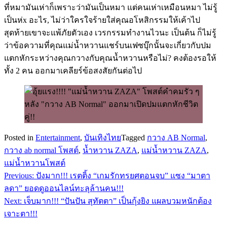
ที่หมามันเห่าก็เพราะว่ามันเป็นหมา แต่คนเห่าเหมือนหมา ไม่รู้
เป็นห่x อะไร, ไม่ว่าใครใจร้ายใส่คุณอโหสิกรรมให้เค้าไป
สุดท้ายเขาจะแพ้ภัยตัวเอง เวรกรรมทำงานไวนะ เป็นต้น ก็ไม่รู้
ว่าข้อความที่คุณแม่น้ำหวานแชร์บนเฟซบุ๊กนั้นจะเกี่ยวกับปม
แตกหักระหว่างคุณกวางกับคุณน้ำหวานหรือไม่? คงต้องรอให้
ทั้ง 2 คน ออกมาเคลียร์ข้อสงสัยกันต่อไป
Posted in
Entertainment
,
บันเทิงไทย
Tagged
กวาง AB Normal
,
กวาง ab normal โพสต์
,
น้ำหวาน ZAZA
,
แม่น้ำหวาน ZAZA
,
แม่น้ำหวานโพสต์
Previous:
ปังมาก!!! เรตติ้ง “เกมรักทรยศตอนจบ” แซง “มาตา
แนะแนว
ลดา” ยอดดูออนไลน์ทะลุล้านคน!!!
เรื่อง
Next:
เจ็บมาก!!! “ปันปัน สุทัตตา” เป็นกุ้งยิง แผลบวมหนักต้อง
เจาะตา!!!