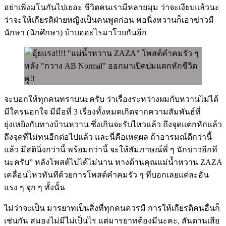
อย่าเพิ่งมโนกันไปเยอะ ชีวิตคนเรามีหลายมุม ว่าจะเงียบแล้วนะ
ว่าจะให้เกียรติฝ่ายหญิงเป็นคนพูดก่อน พอนิ่งหวานก็เอาข่าวมี
นักษา (นักศึกษา) บ้าบออะไรมาโวยกันอีก
จะบอกให้ทุกคนทราบนะครับ ว่าเรื่องระหว่างผมกับหวานไม่ได้
มีใครนอกใจ มีมือที่ 3 เรื่องทั้งหมดเกิดจากความสัมพันธ์ที่
ยุ่งเหยิงกับทางบ้านหวาน ซึ่งเกินจะรับไหวแล้ว ถึงจุดแตกหักแล้ว
ถึงจุดที่ไม่ทนอีกต่อไปแล้ว และนี่คือเหตุผล ถ้าอารมณ์ดีกว่านี้
แล้ว มีสตินิ่งกว่านี้ พร้อมกว่านี้ จะให้สัมภาษณ์พี่ ๆ นักข่าวอีกที
นะครับ” หลังโพสต์ไปได้ไม่นาน ทางด้านคุณแม่น้ำหวาน ZAZA
เคลื่อนไหวทันทีด้วยการโพสต์คำคมรัว ๆ ที่บอกเลยแต่ละอัน
แรง ๆ จุก ๆ ทั้งนั้น
ไม่ว่าจะเป็น มารยาทเป็นสิ่งที่ทุกคนควรมี การให้เกียรติคนอื่นก็
เช่นกัน สมองไม่มีไม่เป็นไร แต่มารยาทต้องมีนะคะ, สันดานเสีย