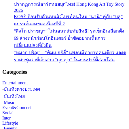
ปรากฏการณ์อาร์ตทอยบุกไทย! Hong Kong Art Toy Story
2026
KOSÉ ต้อนรับตัวแทนผิวไบรท์คนใหม่ “นานิ” คู่กับ “บลู”
แบรนด์แอมฯต่อเนื่องปีที่ 2
“สิงโต ปราชญา” ไม่นอนหลับทับสิทธิ! รุดเช็กอินเลือกตั้ง
69 ล่วงหน้าก่อนโกอินเตอร์ ย้ำชัดอยากเห็นการ
เปลี่ยนแปลงที่ยั่งยืน
“หมาก ปริญ” – “คิมเบอร์ลี่” แพลนมีทายาทคนเดียว แจงด
ราม่าชุดว่าที่เจ้าสาว “ญาญ่า” ในงานปาร์ตี้สละโสด
Categories
Entertainment
-
บันเทิงต่างประเทศ
-
บันเทิงไทย
-
Music
Event&Concert
Social
Inter
Lifestyle
-
Beauty