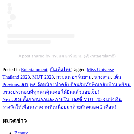
A post shared by กระแต อาร์สยาม (@krataersiam8)
Posted in
Entertainment
,
บันเทิงไทย
Tagged
Miss Universe
Thailand 2023
,
MUT 2023
,
กระแต อาร์สยาม
,
นางงาม
,
เต้น
Previous:
สรยุทธ จัดหนัก! ทำคลิปต้อนรับทักษิณกลับบ้าน พร้อม
แนะแนว
เพลงประกอบที่ทุกคนคุ้นเคย ได้ยินแล้วแอบเจ็บ!
เรื่อง
Next:
สวยทั้งภายนอกและภายใน! เจสซี่ MUT 2023 แบ่งเงิน
รางวัลให้เพื่อนนางงามที่เหนื่อยมาด้วยกันตลอด 2 เดือน!
หมวดข่าว
Beauty